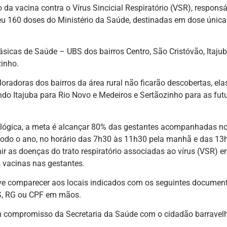
 da vacina contra o Vírus Sincicial Respiratório (VSR), responsá
eu 160 doses do Ministério da Saúde, destinadas em dose única
sicas de Saúde – UBS dos bairros Centro, São Cristóvão, Itajub
zinho.
oradoras dos bairros da área rural não ficarão descobertas, ela
do Itajuba para Rio Novo e Medeiros e Sertãozinho para as fut
lógica, a meta é alcançar 80% das gestantes acompanhadas n
 todo o ano, no horário das 7h30 às 11h30 pela manhã e das 13
ir as doenças do trato respiratório associadas ao vírus (VSR) 
 vacinas nas gestantes.
deve comparecer aos locais indicados com os seguintes documen
US, RG ou CPF em mãos.
m compromisso da Secretaria da Saúde com o cidadão barravel