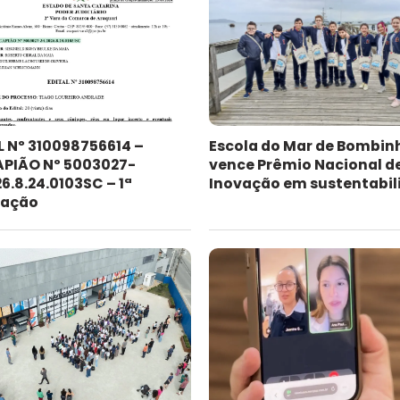
L Nº 310098756614 –
Escola do Mar de Bombin
PIÃO Nº 5003027-
vence Prêmio Nacional d
6.8.24.0103SC – 1ª
Inovação em sustentabil
cação