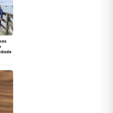
has
e
idade