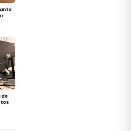
lanta
ar
s de
tos