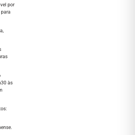
vel por
 para
a,
s
uras
o
h30 às
em
tos:
hense.