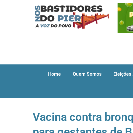
Home
Quem Somos
Eleições
Vacina contra bronq
para gestantes de B