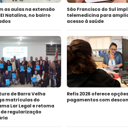
am as aulas na extensão
São Francisco do Sul imp
I Natalina, no bairro
telemedicina para ampli
ados
acesso à saúde
tura de Barra Velha
Refis 2026 oferece opçõe
ga matrículas do
pagamentos com descon
ama Lar Legal e retoma
 de regularização
ária