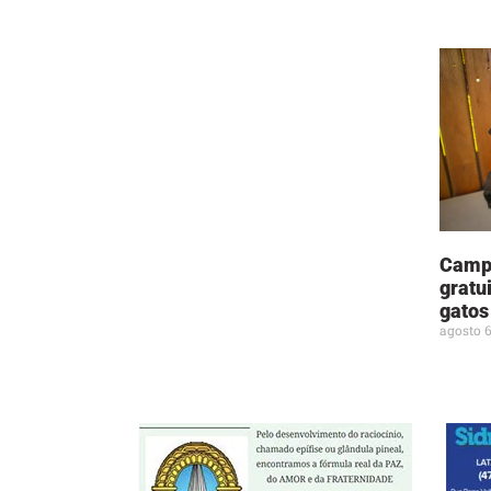
Camp
gratu
gatos
agosto 6