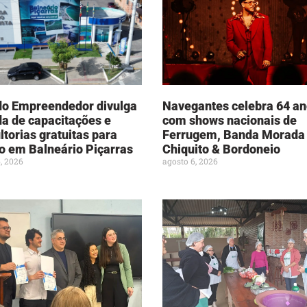
do Empreendedor divulga
Navegantes celebra 64 a
a de capacitações e
com shows nacionais de
ltorias gratuitas para
Ferrugem, Banda Morada
o em Balneário Piçarras
Chiquito & Bordoneio
, 2026
agosto 6, 2026