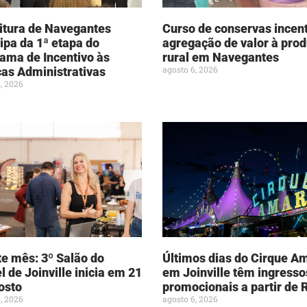
itura de Navegantes
Curso de conservas incen
cipa da 1ª etapa do
agregação de valor à pro
ama de Incentivo às
rural em Navegantes
agosto 6, 2026
cas Administrativas
, 2026
te mês: 3º Salão do
Últimos dias do Cirque A
l de Joinville inicia em 21
em Joinville têm ingresso
osto
promocionais a partir de 
, 2026
agosto 6, 2026