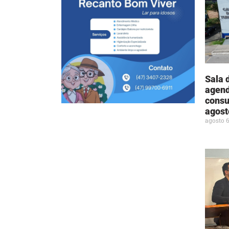
Sala 
agend
consu
agost
agosto 6