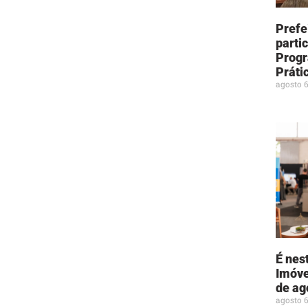
Prefe
parti
Progr
Práti
agosto 6
É nes
Imóve
de ag
agosto 6