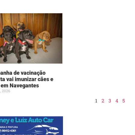
anha de vacinação
ita vai imunizar cães e
 em Navegantes
, 2026
1
2
3
4
5