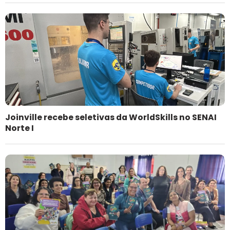
Joinville recebe seletivas da WorldSkills no SENAI
Norte I