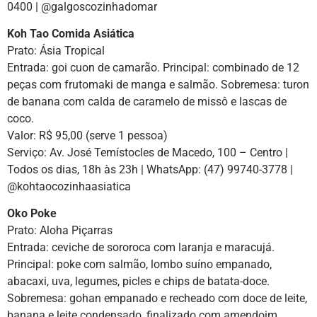
0400 | @galgoscozinhadomar
Koh Tao Comida Asiática
Prato: Ásia Tropical
Entrada: goi cuon de camarão. Principal: combinado de 12
peças com frutomaki de manga e salmão. Sobremesa: turon
de banana com calda de caramelo de missô e lascas de
coco.
Valor: R$ 95,00 (serve 1 pessoa)
Serviço: Av. José Temístocles de Macedo, 100 – Centro |
Todos os dias, 18h às 23h | WhatsApp: (47) 99740-3778 |
@kohtaocozinhaasiatica
Oko Poke
Prato: Aloha Piçarras
Entrada: ceviche de sororoca com laranja e maracujá.
Principal: poke com salmão, lombo suíno empanado,
abacaxi, uva, legumes, picles e chips de batata-doce.
Sobremesa: gohan empanado e recheado com doce de leite,
banana e leite condensado, finalizado com amendoim