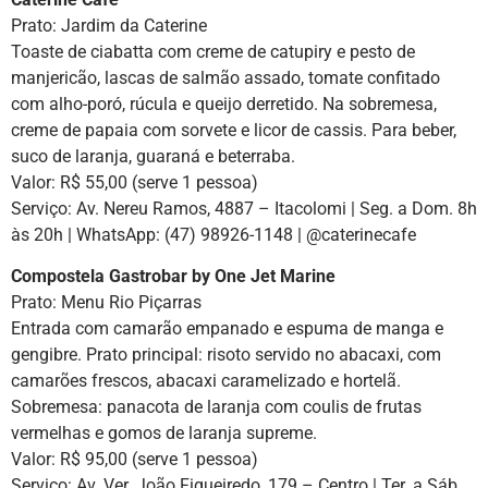
Prato: Jardim da Caterine
Toaste de ciabatta com creme de catupiry e pesto de
manjericão, lascas de salmão assado, tomate confitado
com alho-poró, rúcula e queijo derretido. Na sobremesa,
creme de papaia com sorvete e licor de cassis. Para beber,
suco de laranja, guaraná e beterraba.
Valor: R$ 55,00 (serve 1 pessoa)
Serviço: Av. Nereu Ramos, 4887 – Itacolomi | Seg. a Dom. 8h
às 20h | WhatsApp: (47) 98926-1148 | @caterinecafe
Compostela Gastrobar by One Jet Marine
Prato: Menu Rio Piçarras
Entrada com camarão empanado e espuma de manga e
gengibre. Prato principal: risoto servido no abacaxi, com
camarões frescos, abacaxi caramelizado e hortelã.
Sobremesa: panacota de laranja com coulis de frutas
vermelhas e gomos de laranja supreme.
Valor: R$ 95,00 (serve 1 pessoa)
Serviço: Av. Ver. João Figueiredo, 179 – Centro | Ter. a Sáb.