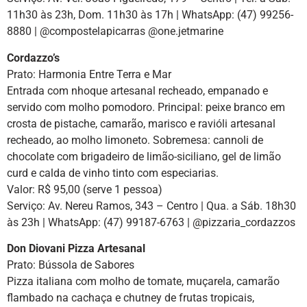
11h30 às 23h, Dom. 11h30 às 17h | WhatsApp: (47) 99256-
8880 | @compostelapicarras @one.jetmarine
Cordazzo’s
Prato: Harmonia Entre Terra e Mar
Entrada com nhoque artesanal recheado, empanado e
servido com molho pomodoro. Principal: peixe branco em
crosta de pistache, camarão, marisco e ravióli artesanal
recheado, ao molho limoneto. Sobremesa: cannoli de
chocolate com brigadeiro de limão-siciliano, gel de limão
curd e calda de vinho tinto com especiarias.
Valor: R$ 95,00 (serve 1 pessoa)
Serviço: Av. Nereu Ramos, 343 – Centro | Qua. a Sáb. 18h30
às 23h | WhatsApp: (47) 99187-6763 | @pizzaria_cordazzos
Don Diovani Pizza Artesanal
Prato: Bússola de Sabores
Pizza italiana com molho de tomate, muçarela, camarão
flambado na cachaça e chutney de frutas tropicais,