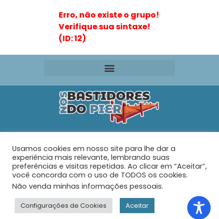
Erro, não existe o grupo!
Verifique sua sintaxe!
(ID: 12)
Editora VR Ltda. ME
Usamos cookies em nosso site para lhe dar a
Rua Maria de Souza Santos Nº 159 – AP 401 –
Praia do
experiência mais relevante, lembrando suas
Tabuleiro – Barra Velha – SC
preferências e visitas repetidas. Ao clicar em “Aceitar”,
você concorda com o uso de TODOS os cookies.
Não venda minhas informações pessoais
.
© 2026 - Nos Bastidores do Pier - Todos os direitos
reservados.
Configurações de Cookies
Aceitar
Desenvolvido com muito ♥ por
Web Joinville Agência Digital