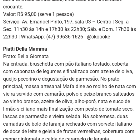
crocante.
Valor: R$ 95,00 (serve 1 pessoa)
Serviço: Av. Emanoel Pinto, 197, sala 03 – Centro | Seg. a
Sex. 11h30 às 14h e 17h30 às 22h30; Sáb. e Dom. 17h30 às
22h30 | WhatsApp: (47) 99636-1626 | @okopoke
Piatti Della Mamma
Prato: Bella Giornata
Na entrada, bruschetta com pão italiano tostado, coberta
com caponata de legumes e finalizada com azeite de oliva,
queijo pecorino e degustação de parmesão. No prato
principal, massa artesanal Mafaldine ao molho de nata com
vieira servido com camarão, polvo e peixe-branco salteados
ao vinho branco, azeite de oliva, alho-poró, nata e suco de
limão-siciliano mais finalização com pesto de tomate seco,
lascas de parmesão e vieira selada. Na sobremesa, duas
camadas de bolo de laranja recheado com sorvete italiano
de doce de leite e geleia de frutas vermelhas, cobertura com
creme diplomata e calda de caramelo de laranja.