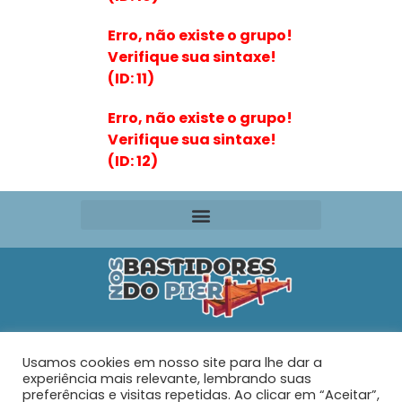
Erro, não existe o grupo!
Verifique sua sintaxe!
(ID: 11)
Erro, não existe o grupo!
Verifique sua sintaxe!
(ID: 12)
Editora VR Ltda. ME
Usamos cookies em nosso site para lhe dar a
Rua Maria de Souza Santos Nº 159 – AP 401 –
Praia do
experiência mais relevante, lembrando suas
Tabuleiro – Barra Velha – SC
preferências e visitas repetidas. Ao clicar em “Aceitar”,