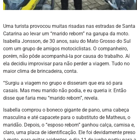
Uma turista provocou muitas risadas nas estradas de Santa
Catarina ao levar um “marido reborn” na garupa da moto.
Isabella Jonsson, de 30 anos, saiu do Mato Grosso do Sul
com um grupo de amigos motociclistas. O companheiro,
porém, não pôde acompanhá-la por causa do trabalho. Aí
ela decidiu improvisar para não perder a viagem. Tudo no
maior clima de brincadeira, conta.
“Surgiu a viagem no grupo e disseram que era só para
casais. Mas meu marido não podia, e eu queria ir. Então
disse que faria meu “marido reborn”, revela.
Isabella comprou o boneco gigante de pano, uma cabeça
masculina e até capacete para o substituto de Matheus, o
maridão. Depois, o “esposo reborn” ganhou calça, camisa e,
claro, uma placa de identificação. Ele foi devidamente preso
à moto, para evitar acidentes, e dia 11 de junho partiu para a