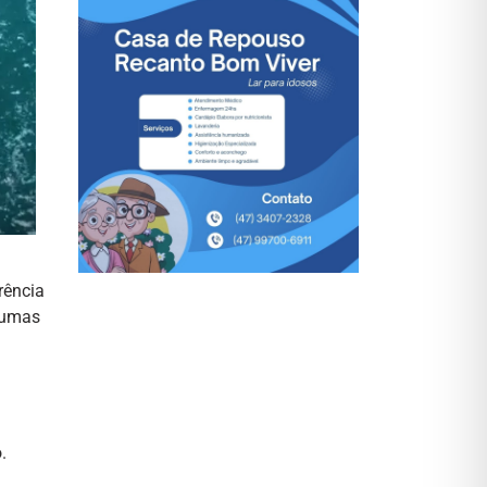
rência
lgumas
.