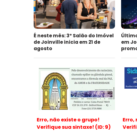
É neste mês: 3º Salão do Imóvel
Últim
de Joinville inicia em 21 de
em Jo
agosto
promoc
Erro, não existe o grupo!
Erro,
Verifique sua sintaxe! (ID: 9)
Verif