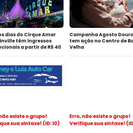
os dias do Cirque Amar
Campanha Agosto Dour
inville têm ingressos
tem ação no Centro de B
ionais a partir de R$ 40
Velha
 não existe o grupo!
Erro, não existe o grupo!
ique sua sintaxe! (ID: 10)
Verifique sua sintaxe! (ID: