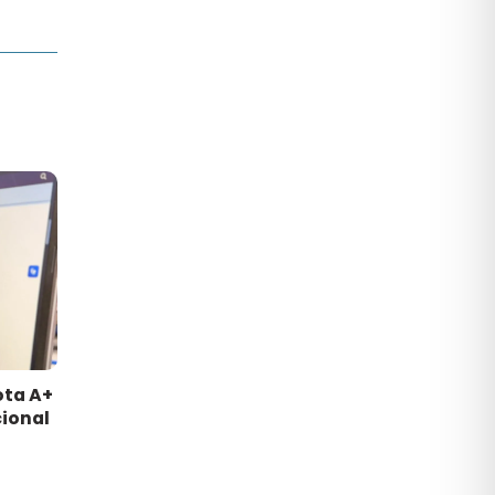
ota A+
ional