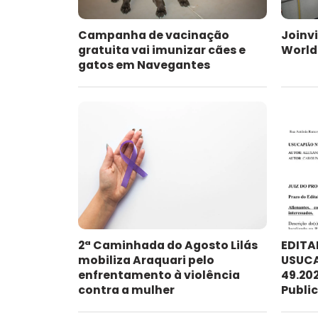
Campanha de vacinação
Joinvi
gratuita vai imunizar cães e
WorldS
gatos em Navegantes
2ª Caminhada do Agosto Lilás
EDITA
mobiliza Araquari pelo
USUCA
enfrentamento à violência
49.202
contra a mulher
Publi