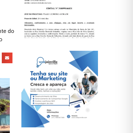
nte do
o