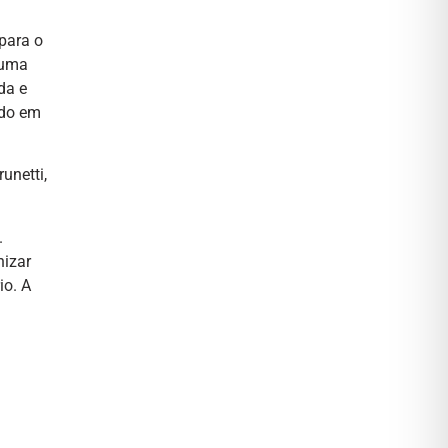
 para o
 uma
da e
ado em
unetti,
.
nizar
io. A