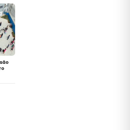
nsão
ro