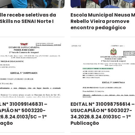
lle recebe seletivas da
Escola Municipal Neusa 
kills no SENAI Norte I
Rebello Vieira promove
encontro pedagógico
L Nº 310099146831 –
EDITAL Nº 310098756614 –
PIÃO Nº 5003220-
USUCAPIÃO Nº 5003027-
6.8.24.0103/SC – 1ª
34.2026.8.24.0103SC – 1ª
cação
Publicação