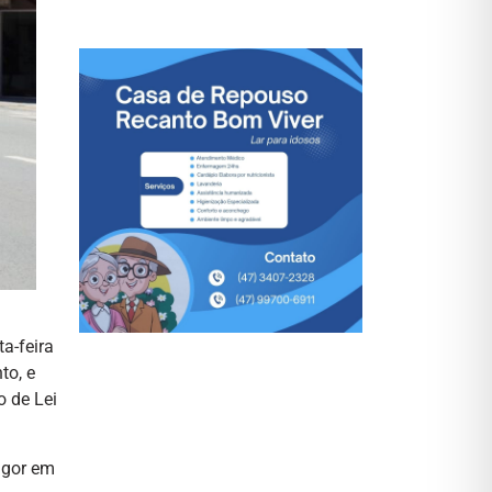
a-feira
to, e
o de Lei
igor em