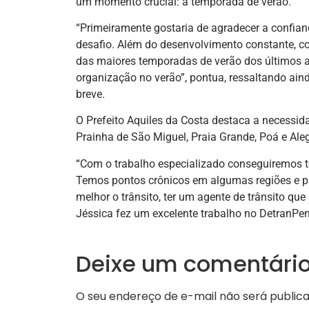
um momento crucial: a temporada de verão.
“Primeiramente gostaria de agradecer a confianç
desafio. Além do desenvolvimento constante, 
das maiores temporadas de verão dos últimos an
organização no verão”, pontua, ressaltando ain
breve.
O Prefeito Aquiles da Costa destaca a necessid
Prainha de São Miguel, Praia Grande, Poá e Aleg
“Com o trabalho especializado conseguiremos ter
Temos pontos crônicos em algumas regiões e pr
melhor o trânsito, ter um agente de trânsito que 
Jéssica fez um excelente trabalho no DetranPen e
Deixe um comentári
O seu endereço de e-mail não será publica