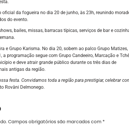
esta.
oficial da fogueira no dia 20 de junho, às 23h, reunindo morad
os do evento.
ws, bailes, missas, barracas típicas, serviços de bar e cozinh
 semana.
eira e Grupo Karisma. No dia 20, sobem ao palco Grupo Matizes,
21, a programação segue com Grupo Candeeiro, Marcação e Tch
cípio e deve atrair grande público durante os três dias de
ais antigas da região.
sa festa. Convidamos toda a região para prestigiar, celebrar co
eito Rovâni Delmonego.
o
do.
Campos obrigatórios são marcados com
*