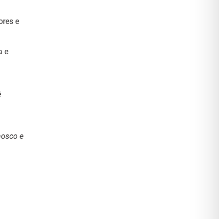
ores e
a e
ê
nosco e