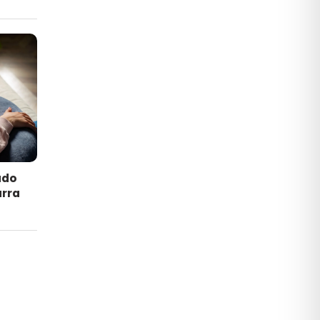
ado
arra