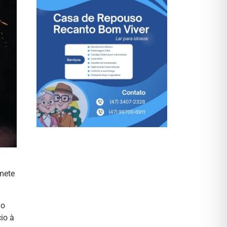
omete
 o
io à