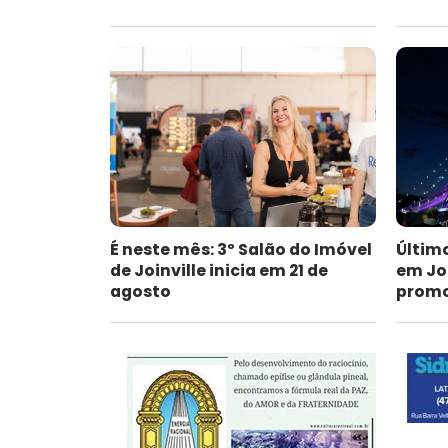
É neste mês: 3º Salão do Imóvel
Últim
de Joinville inicia em 21 de
em Jo
agosto
promoc