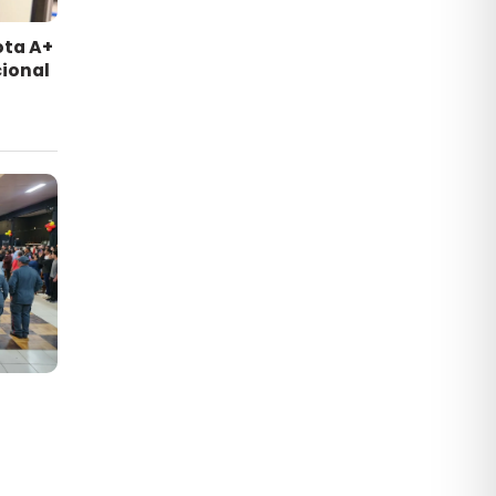
ota A+
ional