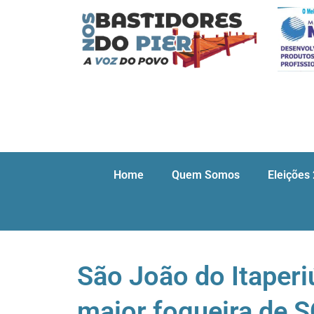
Home
Quem Somos
Eleições
São João do Itaperi
maior fogueira de S