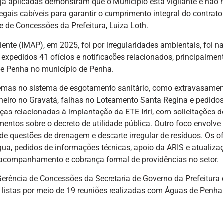
 já aplicadas demonstram que o Município está vigilante e não 
gais cabíveis para garantir o cumprimento integral do contrato
e de Concessões da Prefeitura, Luiza Loth.
ente (IMAP), em 2025, foi por irregularidades ambientais, foi n
pedidos 41 ofícios e notificações relacionados, principalment
de Penha no município de Penha.
emas no sistema de esgotamento sanitário, como extravasamen
cheiro no Gravatá, falhas no Loteamento Santa Regina e pedido
s relacionadas à implantação da ETE Iriri, com solicitações d
mentos sobre o decreto de utilidade pública. Outro foco envolve
 questões de drenagem e descarte irregular de resíduos. Os of
a, pedidos de informações técnicas, apoio da ARIS e atualiza
acompanhamento e cobrança formal de providências no setor.
erência de Concessões da Secretaria de Governo da Prefeitura 
listas por meio de 19 reuniões realizadas com Águas de Penha 