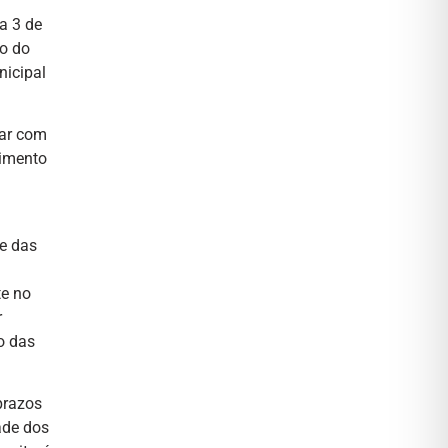
a 3 de
o do
nicipal
tar com
rimento
e das
te no
r
o das
prazos
ade dos