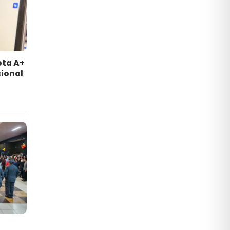
ota A+
ional