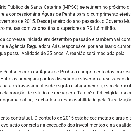
ério Público de Santa Catarina (MPSC) se reúnem no próximo di
e a concessionária Águas de Penha para o cumprimento efetiv
ovembro de 2015. Desde janeiro do ano passado, o Governo Mu
tro multas com valores finais superiores a R$ 1,6 milhão.
e da conversa iniciada em dezembro passado e também vai con
ha e Agência Reguladora Aris, responsável por analisar o cump
ue possui validade de 35 anos. A reunião será mediada pela
 de Penha cobrou da Águas de Penha o cumprimento dos prazos 
Entre os principais pontos discutidos estiveram a realização de
es para extravasamentos de esgoto e alagamentos, especialmen
a elaboração de estudo de drenagem. Também foi exigida maio
nograma online, e debatida a responsabilidade pela fiscalizaçã
to contratual. O contrato de 2015 estabelece metas claras e 
ar evolução concreta na execução dos investimentos e na qualid