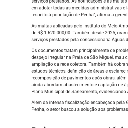
serviços prestados. As notificações e as multas
em adotar todas as medidas administrativas e le
respeito à população de Penha”, afirma a gerent
As multas aplicadas pelo Instituto do Meio Ambi
de R$ 1.620.000,00. Também desde 2025, oram ex
serviços prestados pela concessionária Águas 
Os documentos tratam principalmente de probl
despejo irregular na Praia de São Miguel, mau 
ampliação da rede coletora. Também há cobrança
estudos técnicos, definição de áreas e esclareci
recomposição de pavimentos após obras, além de
ainda abordam abastecimento e captação de águ
Plano Municipal de Saneamento, evidenciando 
Além da intensa fiscalização encabeçada pela G
Penha, o setor buscou a solução aos problemas 