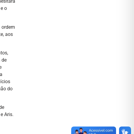
hesitará
 e o
a ordem
e, aos
tos,
s de
e
 a
ícios
ção do
de
e Aris.