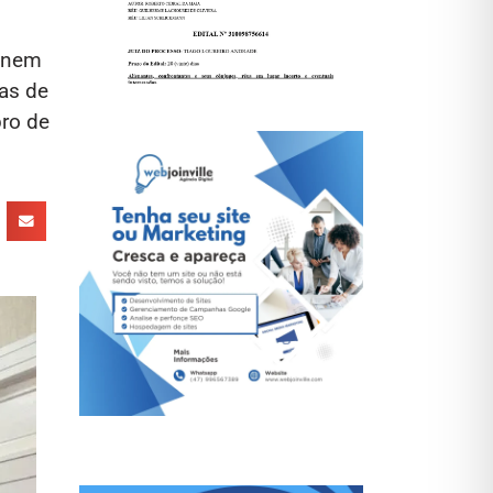
eúnem
as de
ro de