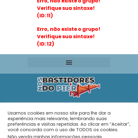
Erro, não existe o grupo!
Verifique sua sintaxe!
(ID: 11)
Erro, não existe o grupo!
Verifique sua sintaxe!
(ID: 12)
Editora VR Ltda. ME
Usamos cookies em nosso site para lhe dar a
Rua Maria de Souza Santos Nº 159 – AP 401 –
Praia do
experiência mais relevante, lembrando suas
Tabuleiro – Barra Velha – SC
preferências e visitas repetidas. Ao clicar em “Aceitar”,
você concorda com o uso de TODOS os cookies.
Não venda minhas informações pessoais
.