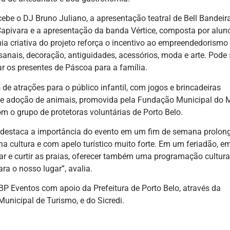
cebe o DJ Bruno Juliano, a apresentação teatral de Bell Bandeira
Capivara e a apresentação da banda Vértice, composta por alun
a criativa do projeto reforça o incentivo ao empreendedorismo 
sanais, decoração, antiguidades, acessórios, moda e arte. Pode s
r os presentes de Páscoa para a família.
e atrações para o público infantil, com jogos e brincadeiras
a de adoção de animais, promovida pela Fundação Municipal do 
 o grupo de protetoras voluntárias de Porto Belo.
tti destaca a importância do evento em um fim de semana prolo
 cultura e com apelo turístico muito forte. Em um feriadão, e
r e curtir as praias, oferecer também uma programação cultura
ara o nosso lugar”, avalia.
P Eventos com apoio da Prefeitura de Porto Belo, através da
nicipal de Turismo, e do Sicredi.