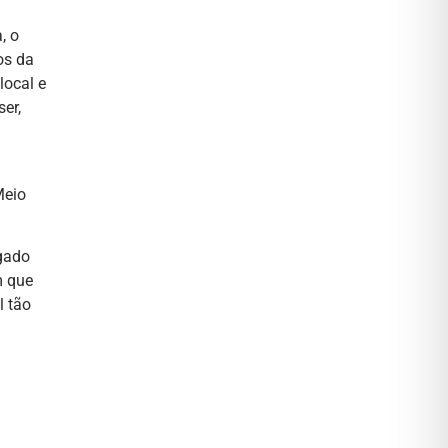
, o
os da
local e
er,
Meio
ngado
m que
l tão