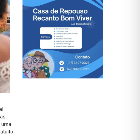
al
ras
s uma
atuito