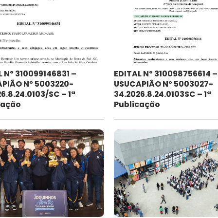
L Nº 310099146831 –
EDITAL Nº 310098756614 –
PIÃO Nº 5003220-
USUCAPIÃO Nº 5003027-
6.8.24.0103/SC – 1ª
34.2026.8.24.0103SC – 1ª
cação
Publicação