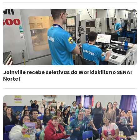
Joinville recebe seletivas da WorldSkills no SENAI
Norte I