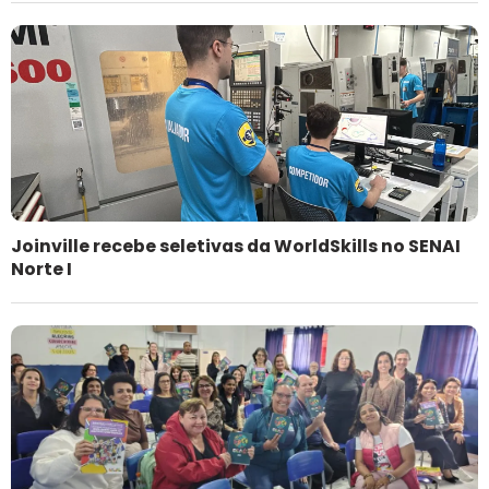
Joinville recebe seletivas da WorldSkills no SENAI
Norte I