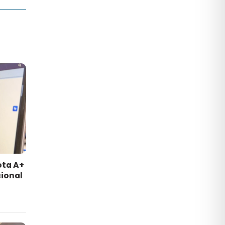
ota A+
ional