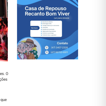
es. O
ações
 que