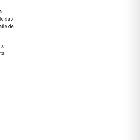
a
le das
ile de
te
sta