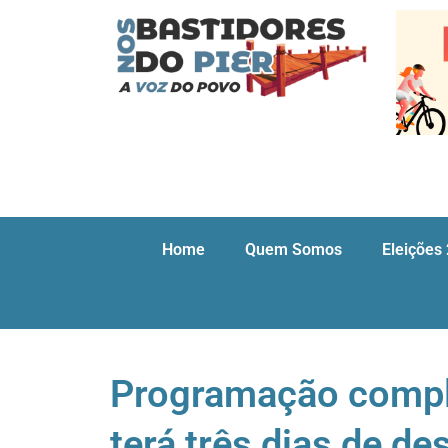
Home
Quem Somos
Eleições
Programação compl
terá três dias de de