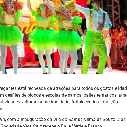
egantes está recheada de atrações para todos os gostos e idad
com desfiles de blocos e escolas de samba, bailes temáticos, atr
e atividades voltadas à melhor idade, fortalecendo a tradição
o.
às 19h, com a inauguração da Vila do Samba Vilma de Souza Dias,
Sociedade Vera Cruz recebe o Baile Verde e Branco.