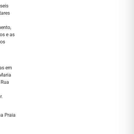
seis
tares
mento,
os e as
dos
ias em
 Maria
, Rua
r.
na Praia