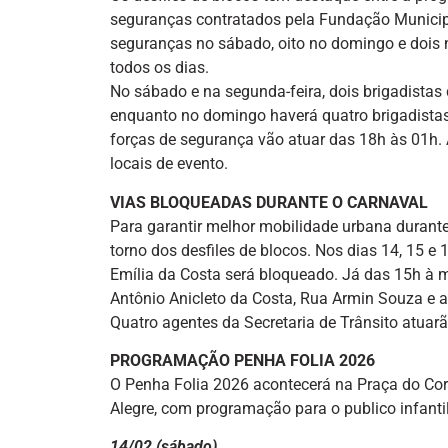
seguranças contratados pela Fundação Municipal
seguranças no sábado, oito no domingo e dois na
todos os dias.
No sábado e na segunda-feira, dois brigadistas
enquanto no domingo haverá quatro brigadistas
forças de segurança vão atuar das 18h às 01h. 
locais de evento.
VIAS BLOQUEADAS DURANTE O CARNAVAL
Para garantir melhor mobilidade urbana durante 
torno dos desfiles de blocos. Nos dias 14, 15 e 
Emília da Costa será bloqueado. Já das 15h à m
Antônio Anicleto da Costa, Rua Armin Souza e a
Quatro agentes da Secretaria de Trânsito atuarão
PROGRAMAÇÃO PENHA FOLIA 2026
O Penha Folia 2026 acontecerá na Praça do Coret
Alegre, com programação para o publico infantil
14/02 (sábado)