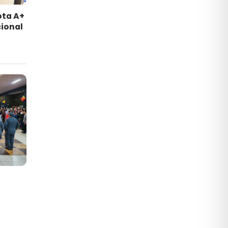
ota A+
ional