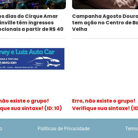
os dias do Cirque Amar
Campanha Agosto Dour
inville têm ingressos
tem ação no Centro de B
ionais a partir de R$ 40
Velha
 não existe o grupo!
Erro, não existe o grupo!
ique sua sintaxe! (ID: 10)
Verifique sua sintaxe! (ID:
o
Políticas de Privacidade
Termo