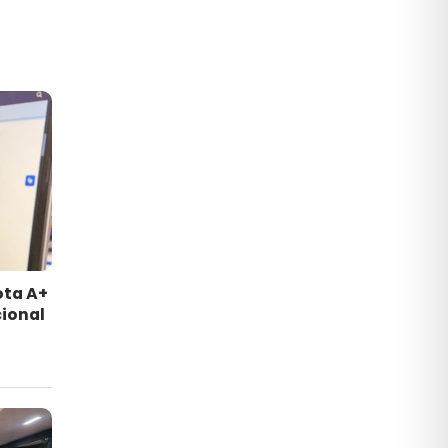
ota A+
ional