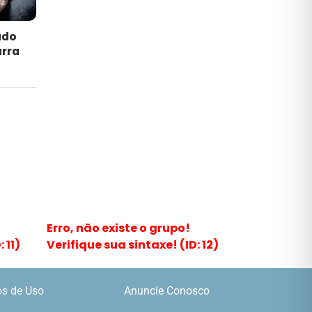
ado
arra
Erro, não existe o grupo!
 11)
Verifique sua sintaxe! (ID: 12)
s de Uso
Anuncie Conosco