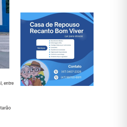
, entre
starão