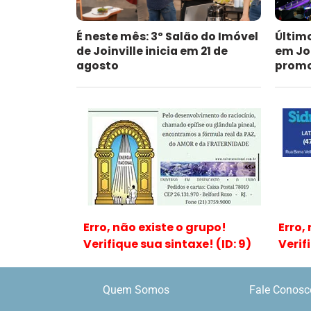
É neste mês: 3º Salão do Imóvel
Últim
de Joinville inicia em 21 de
em Jo
agosto
promoc
Erro, não existe o grupo!
Erro,
Verifique sua sintaxe! (ID: 9)
Verif
Quem Somos
Fale Conosc