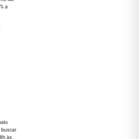
0% a
s
pelo
u buscar
 8h às