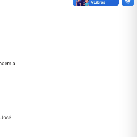
ondem a
 José