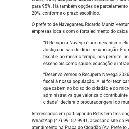
para 95%. Há também opções de parcelamento e
20%, conforme o prazo escolhido.
O prefeito de Navegantes, Ricardo Muniz Ventur
empresas locais com o fortalecimento do caixa
“O Recupera Navega é um mecanismo efica
Justiça ou são de difícil recuperação. É 
fiscal e, ao mesmo tempo, nos permite inc
essenciais como saúde, educação e infraest
“Desenvolvemos o Recupera Navega 2026 co
fiscal à nossa população. A lei foi tecni
que cabem no bolso do cidadão e do micr
administrativa que valoriza o contribuint
cidade”, declara o procurador-geral do mun
Interessados em participar do Refis têm três op
WhastApp (47) 99187-9941, acessar o site da Pre
atendimento na Praça do Cidadão (Av. Prefeito J