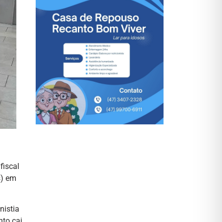
fiscal
s) em
nistia
nto cai