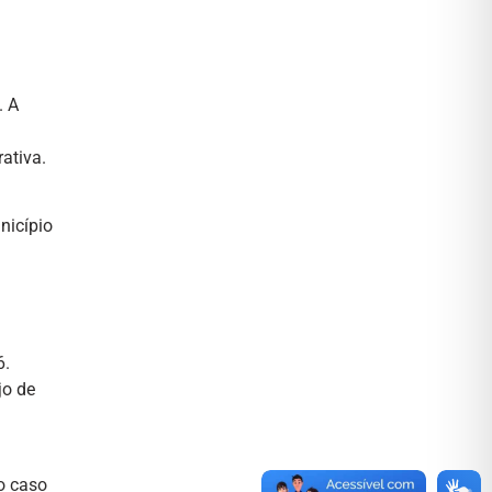
. A
ativa.
nicípio
6.
jo de
o caso