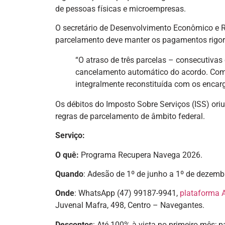
de pessoas físicas e microempresas.
O secretário de Desenvolvimento Econômico e Rec
parcelamento deve manter os pagamentos rigo
“O atraso de três parcelas – consecutivas
cancelamento automático do acordo. Com i
integralmente reconstituída com os encargo
Os débitos do Imposto Sobre Serviços (ISS) or
regras de parcelamento de âmbito federal.
Serviço:
O quê:
Programa Recupera Navega 2026.
Quando
: Adesão de 1º de junho a 1º de dezemb
Onde
: WhatsApp (47) 99187-9941,
plataforma A
Juvenal Mafra, 498, Centro – Navegantes.
Descontos
: Até 100% à vista no primeiro mês;