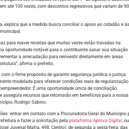
m até 100 vezes, com descontos regressivos que variam de 9
a, explica que a medida busca conciliar o apoio ao cidadão e à
 municipal.
z para reaver receitas que muitas vezes estão travadas na
uma oportunidade notável para o contribuinte sanar sua situação
rementar a arrecadação para reinvestir diretamente em áreas
rutura”, afirma o prefeito.
m o firme propósito de garantir segurança jurídica e justiça
camente modelada para oferecer condições reais de regularização
oempreendedor. É uma oportunidade única de conciliação
e e assegura recursos que retornarão em benefícios para a nossa
icípio, Rodrigo Sabino.
ções: entrar em contato com a Procuradoria-Geral do Município 
feitura e fazer a solicitação pela
plataforma Aprova Digital
, o
osé Juvenal Mafra, 498, Centro), de segunda a sexta-feira, das