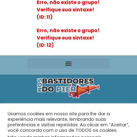
Erro, não existe o grupo!
Verifique sua sintaxe!
(ID: 11)
Erro, não existe o grupo!
Verifique sua sintaxe!
(ID: 12)
Editora VR Ltda. ME
Usamos cookies em nosso site para lhe dar a
Rua Maria de Souza Santos Nº 159 – AP 401 –
Praia do
experiência mais relevante, lembrando suas
Tabuleiro – Barra Velha – SC
preferências e visitas repetidas. Ao clicar em “Aceitar”,
você concorda com o uso de TODOS os cookies.