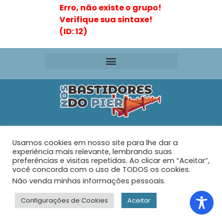
Erro, não existe o grupo!
Verifique sua sintaxe!
(ID: 12)
Editora VR Ltda. ME
Usamos cookies em nosso site para lhe dar a
Rua Maria de Souza Santos Nº 159 – AP 401 –
Praia do
experiência mais relevante, lembrando suas
Tabuleiro – Barra Velha – SC
preferências e visitas repetidas. Ao clicar em “Aceitar”,
você concorda com o uso de TODOS os cookies.
Não venda minhas informações pessoais
.
© 2026 - Nos Bastidores do Pier - Todos os direitos
reservados.
Configurações de Cookies
Aceitar
Desenvolvido com muito ♥ por
Web Joinville Agência Digital