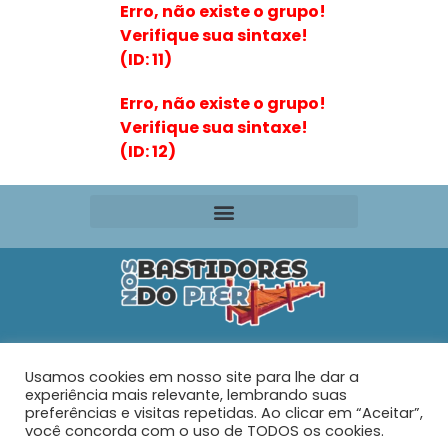
Erro, não existe o grupo!
Verifique sua sintaxe!
(ID: 11)
Erro, não existe o grupo!
Verifique sua sintaxe!
(ID: 12)
Editora VR Ltda. ME
Usamos cookies em nosso site para lhe dar a
Rua Maria de Souza Santos Nº 159 – AP 401 –
Praia do
experiência mais relevante, lembrando suas
Tabuleiro – Barra Velha – SC
preferências e visitas repetidas. Ao clicar em “Aceitar”,
você concorda com o uso de TODOS os cookies.