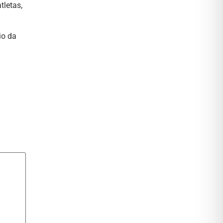
tletas,
io da