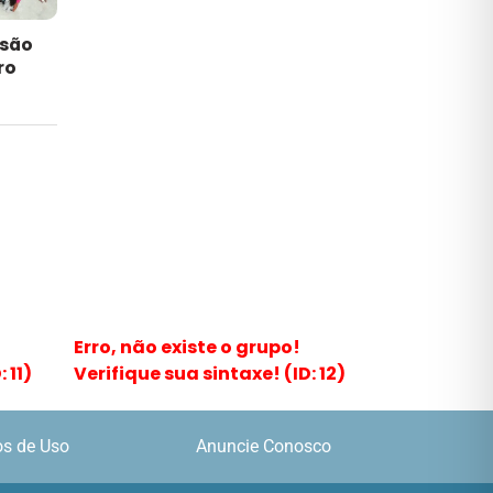
nsão
ro
Erro, não existe o grupo!
 11)
Verifique sua sintaxe! (ID: 12)
s de Uso
Anuncie Conosco