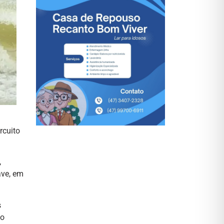
rcuito
,
ave, em
s
 o