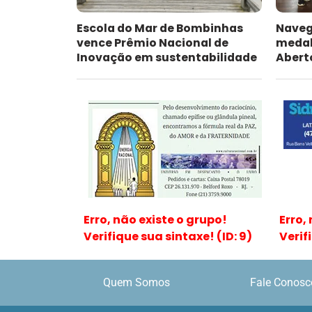
Escola do Mar de Bombinhas
Naveg
vence Prêmio Nacional de
medal
Inovação em sustentabilidade
Abert
Erro, não existe o grupo!
Erro,
Verifique sua sintaxe! (ID: 9)
Verif
Quem Somos
Fale Conosc