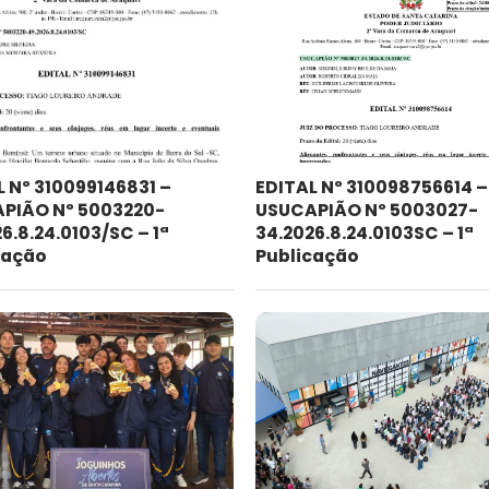
L Nº 310099146831 –
EDITAL Nº 310098756614 –
PIÃO Nº 5003220-
USUCAPIÃO Nº 5003027-
6.8.24.0103/SC – 1ª
34.2026.8.24.0103SC – 1ª
cação
Publicação