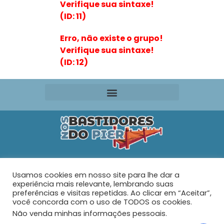
Verifique sua sintaxe!
(ID: 11)
Erro, não existe o grupo!
Verifique sua sintaxe!
(ID: 12)
Editora VR Ltda. ME
Usamos cookies em nosso site para lhe dar a
Rua Maria de Souza Santos Nº 159 – AP 401 –
Praia do
experiência mais relevante, lembrando suas
Tabuleiro – Barra Velha – SC
preferências e visitas repetidas. Ao clicar em “Aceitar”,
você concorda com o uso de TODOS os cookies.
Não venda minhas informações pessoais
.
© 2026 - Nos Bastidores do Pier - Todos os direitos