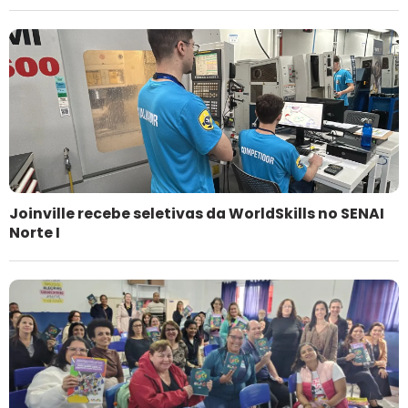
Joinville recebe seletivas da WorldSkills no SENAI
Norte I