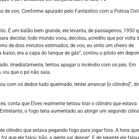
s de voo. Conforme apurado pelo Fantástico com a Polícia Civil
ilo. É um balão bem grande, ele levanta, de passageiros, 1950 q
ara decolar, todo mundo voou, decolou, acredito que por volta d
rno de dois minutos estimados, de voo, eu sinto um cheiro de
 baixo, era a capa do tanque de gás”, contou o piloto em depo
çado. Imediatamente, tentou apagar o incêndio com os pés. Em
o, viu que o pó não saía.
tou com os dedos tudo queimado, tentei arrancar [o cilindro]”, di
s, conta que Elves realmente tentou tirar o cilindro que estava
ntretanto, o fogo teria aumentado ao atingir um segundo cilind
quele cilindro que estava pegando fogo para jogar fora. A hora qu
foi que ele falou ‘não, a gente vai descer’. E de repente ele falou