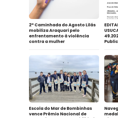
2ª Caminhada do Agosto Lilás
EDITA
mobiliza Araquari pelo
USUCA
enfrentamento à violência
49.202
contra a mulher
Publi
Escola do Mar de Bombinhas
Naveg
vence Prêmio Nacional de
medal