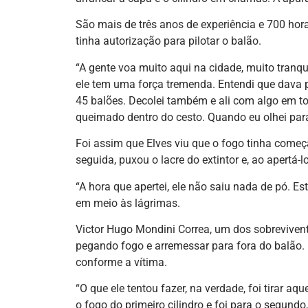
São mais de três anos de experiência e 700 hora
tinha autorização para pilotar o balão.
“A gente voa muito aqui na cidade, muito tranqu
ele tem uma força tremenda. Entendi que dava p
45 balões. Decolei também e ali com algo em to
queimado dentro do cesto. Quando eu olhei para
Foi assim que Elves viu que o fogo tinha come
seguida, puxou o lacre do extintor e, ao apertá-l
“A hora que apertei, ele não saiu nada de pó. Es
em meio às lágrimas.
Victor Hugo Mondini Correa, um dos sobrevivente
pegando fogo e arremessar para fora do balão. E
conforme a vítima.
“O que ele tentou fazer, na verdade, foi tirar a
o fogo do primeiro cilindro e foi para o segundo, 