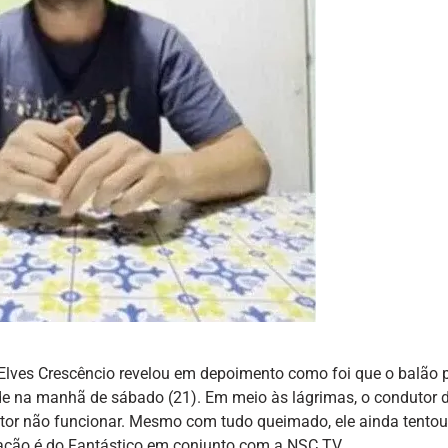
Elves Crescêncio revelou em depoimento como foi que o balão
de na manhã de sábado (21). Em meio às lágrimas, o condutor d
ntor não funcionar. Mesmo com tudo queimado, ele ainda tentou
ração é do Fantástico em conjunto com a NSC TV.