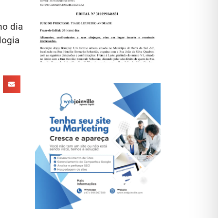
mo dia
logia