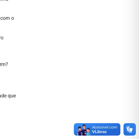
, com o
ro
orm?
dade que