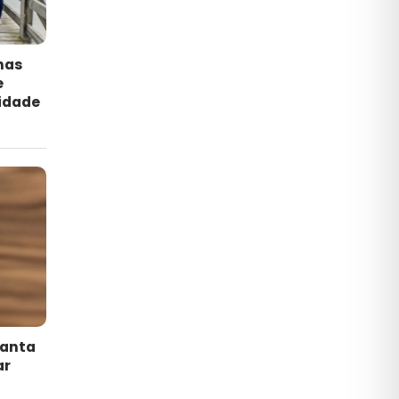
has
e
idade
lanta
ar