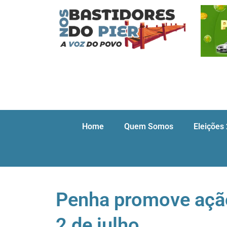
Home
Quem Somos
Eleições
Penha promove ação
2 de julho