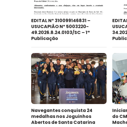
EDITAL Nº 310099146831 –
EDITA
USUCAPIÃO Nº 5003220-
USUCA
49.2026.8.24.0103/SC – 1ª
34.202
Publicação
Publi
Navegantes conquista 24
Inici
medalhas nos Joguinhos
do CME
Abertos de Santa Catarina
Mach