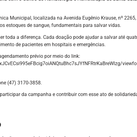
línica Municipal, localizada na Avenida Eugênio Krause, nº 2265
ar os estoques de sangue, fundamentais para salvar vidas.
r toda a diferença. Cada doação pode ajudar a salvar até quat
imento de pacientes em hospitais e emergências.
 agendamento prévio por meio do link:
SfxJCvECsi995eFBcig7oiANQtuBhc7sJYfNFRtrKaBreWlzg/viewf
one (47) 3170-3858.
 participar da campanha e contribuir com esse ato de solidarie
o