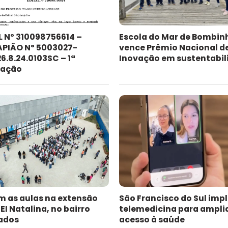
L Nº 310098756614 –
Escola do Mar de Bombin
PIÃO Nº 5003027-
vence Prêmio Nacional d
6.8.24.0103SC – 1ª
Inovação em sustentabil
cação
am as aulas na extensão
São Francisco do Sul imp
I Natalina, no bairro
telemedicina para ampli
ados
acesso à saúde