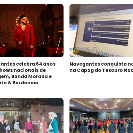
antes celebra 64 anos
Navegantes conquista n
hows nacionais de
na Capag do Tesouro Nac
gem, Banda Morada e
ito & Bordoneio