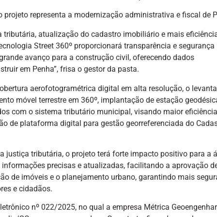
 projeto representa a modernização administrativa e fiscal de 
 tributária, atualização do cadastro imobiliário e mais eficiênci
ecnologia Street 360º proporcionará transparência e segurança
rande avanço para a construção civil, oferecendo dados
struir em Penha”, frisa o gestor da pasta.
cobertura aerofotogramétrica digital em alta resolução, o levan
mento móvel terrestre em 360º, implantação de estação geodési
s com o sistema tributário municipal, visando maior eficiênci
ação de plataforma digital para gestão georreferenciada do Cadas
justiça tributária, o projeto terá forte impacto positivo para a 
informações precisas e atualizadas, facilitando a aprovação d
zação de imóveis e o planejamento urbano, garantindo mais segu
ores e cidadãos.
Eletrônico nº 022/2025, no qual a empresa Métrica Geoengenhar