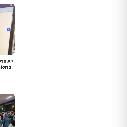
ota A+
ional