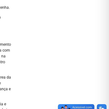
Penha.
a
tamento
ca com
a na
tro
área da
e
rança e
ia e