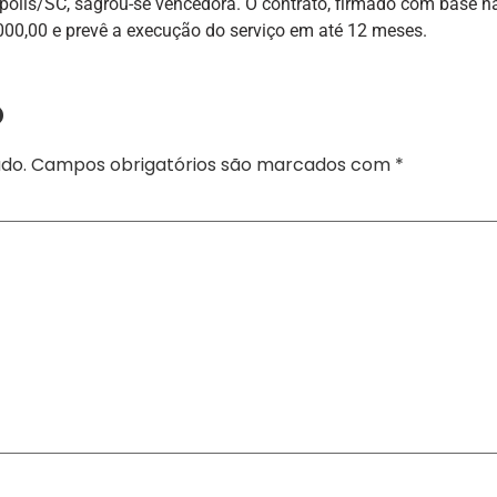
olis/SC, sagrou-se vencedora. O contrato, firmado com base na
000,00 e prevê a execução do serviço em até 12 meses.
o
do.
Campos obrigatórios são marcados com
*