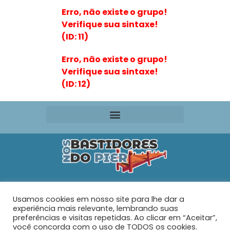
Erro, não existe o grupo!
Verifique sua sintaxe!
(ID: 11)
Erro, não existe o grupo!
Verifique sua sintaxe!
(ID: 12)
Editora VR Ltda. ME
Usamos cookies em nosso site para lhe dar a
Rua Maria de Souza Santos Nº 159 – AP 401 –
Praia do
experiência mais relevante, lembrando suas
Tabuleiro – Barra Velha – SC
preferências e visitas repetidas. Ao clicar em “Aceitar”,
você concorda com o uso de TODOS os cookies.