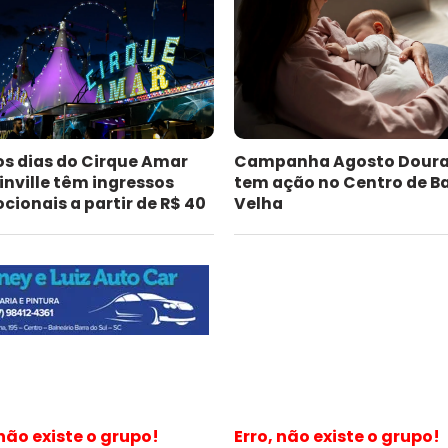
os dias do Cirque Amar
Campanha Agosto Dour
inville têm ingressos
tem ação no Centro de B
ionais a partir de R$ 40
Velha
 não existe o grupo!
Erro, não existe o grupo!