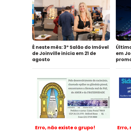
É neste mês: 3º Salão do Imóvel
Últim
de Joinville inicia em 21 de
em Jo
agosto
promoc
Erro, não existe o grupo!
Erro,