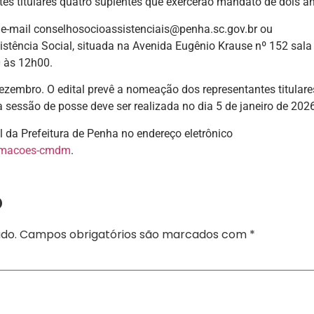
s titulares quatro suplentes que exercerão mandato de dois a
o e-mail conselhosocioassistenciais@penha.sc.gov.br ou
istência Social, situada na Avenida Eugênio Krause nº 152 sala
0 às 12h00.
ezembro. O edital prevê a nomeação dos representantes titulare
 sessão de posse deve ser realizada no dia 5 de janeiro de 2026
l da Prefeitura de Penha no endereço eletrônico
ormacoes-cmdm
.
o
do.
Campos obrigatórios são marcados com
*