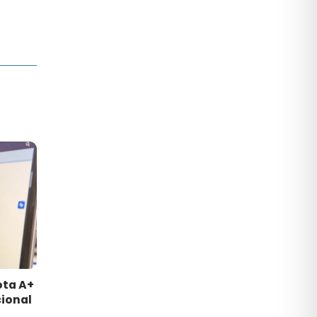
ota A+
ional