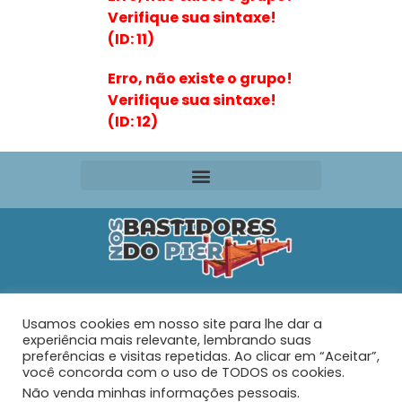
Verifique sua sintaxe!
(ID: 11)
Erro, não existe o grupo!
Verifique sua sintaxe!
(ID: 12)
Editora VR Ltda. ME
Usamos cookies em nosso site para lhe dar a
Rua Maria de Souza Santos Nº 159 – AP 401 –
Praia do
experiência mais relevante, lembrando suas
Tabuleiro – Barra Velha – SC
preferências e visitas repetidas. Ao clicar em “Aceitar”,
você concorda com o uso de TODOS os cookies.
Não venda minhas informações pessoais
.
© 2026 - Nos Bastidores do Pier - Todos os direitos