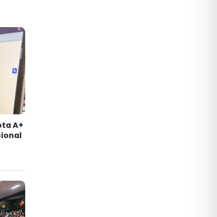
ota A+
ional