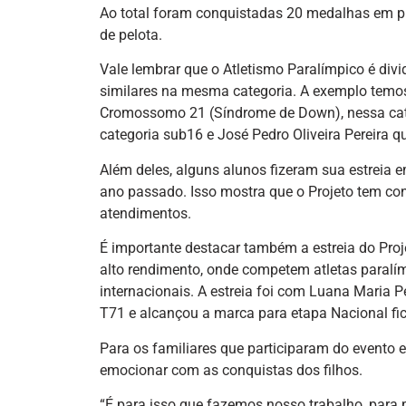
Ao total foram conquistadas 20 medalhas em pr
de pelota.
Vale lembrar que o Atletismo Paralímpico é di
similares na mesma categoria. A exemplo temo
Cromossomo 21 (Síndrome de Down), nessa categ
categoria sub16 e José Pedro Oliveira Pereira 
Além deles, alguns alunos fizeram sua estreia 
ano passado. Isso mostra que o Projeto tem c
atendimentos.
É importante destacar também a estreia do Proj
alto rendimento, onde competem atletas paralí
internacionais. A estreia foi com Luana Maria 
T71 e alcançou a marca para etapa Nacional fi
Para os familiares que participaram do evento 
emocionar com as conquistas dos filhos.
“É para isso que fazemos nosso trabalho, par