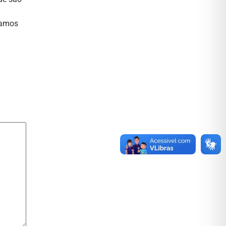
íamos