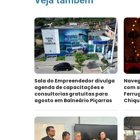
Veja também
Sala do Empreendedor divulga
Naveg
agenda de capacitações e
com s
consultorias gratuitas para
Ferru
agosto em Balneário Piçarras
Chiqu