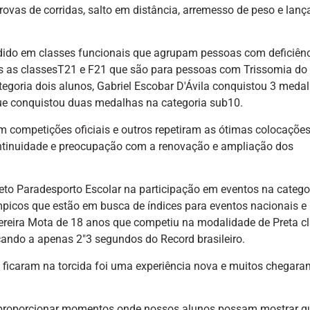
ovas de corridas, salto em distância, arremesso de peso e lan
vidido em classes funcionais que agrupam pessoas com deficiên
s as classesT21 e F21 que são para pessoas com Trissomia do
oria dois alunos, Gabriel Escobar D'Ávila conquistou 3 meda
que conquistou duas medalhas na categoria sub10.
em competições oficiais e outros repetiram as ótimas colocaçõe
ontinuidade e preocupação com a renovação e ampliação dos
eto Paradesporto Escolar na participação em eventos na catego
mpicos que estão em busca de índices para eventos nacionais e
Pereira Mota de 18 anos que competiu na modalidade de Preta c
cando a apenas 2″3 segundos do Record brasileiro.
e ficaram na torcida foi uma experiência nova e muitos chegara
a proporcionar momentos onde nossos alunos possam mostrar q