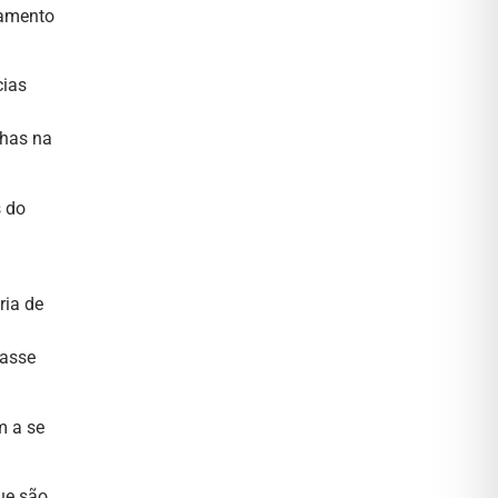
çamento
cias
lhas na
s do
ria de
lasse
m a se
ue são