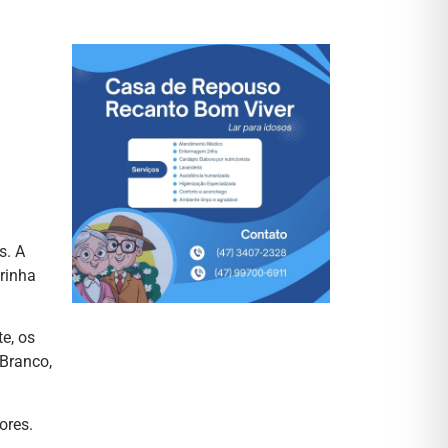
s. A
rinha
e, os
 Branco,
ores.