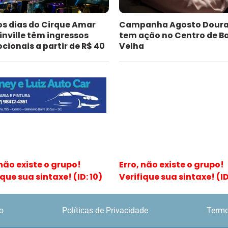
os dias do Cirque Amar
Campanha Agosto Dour
inville têm ingressos
tem ação no Centro de B
ionais a partir de R$ 40
Velha
 não existe o grupo!
Erro, não existe o grupo!
ique sua sintaxe! (ID: 10)
Verifique sua sintaxe! (ID:
o
Políticas de Privacidade
Termo