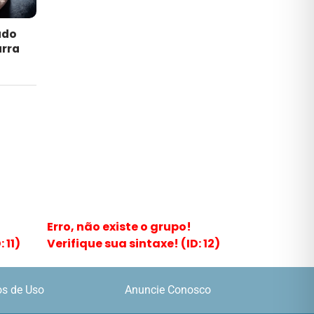
ado
arra
Erro, não existe o grupo!
 11)
Verifique sua sintaxe! (ID: 12)
s de Uso
Anuncie Conosco