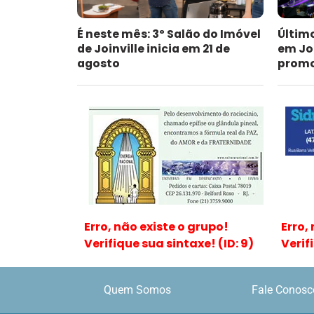
É neste mês: 3º Salão do Imóvel
Últim
de Joinville inicia em 21 de
em Jo
agosto
promoc
Erro, não existe o grupo!
Erro,
Verifique sua sintaxe! (ID: 9)
Verif
Quem Somos
Fale Conosc