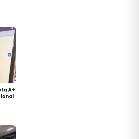
ota A+
ional