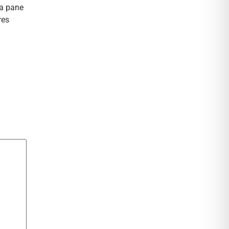
da pane
res