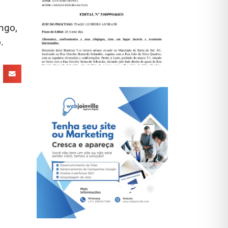
ngo,
.