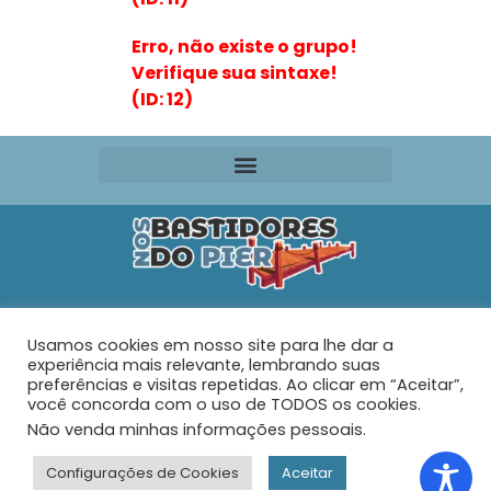
Erro, não existe o grupo!
Verifique sua sintaxe!
(ID: 12)
Editora VR Ltda. ME
Usamos cookies em nosso site para lhe dar a
Rua Maria de Souza Santos Nº 159 – AP 401 –
Praia do
experiência mais relevante, lembrando suas
Tabuleiro – Barra Velha – SC
preferências e visitas repetidas. Ao clicar em “Aceitar”,
você concorda com o uso de TODOS os cookies.
Não venda minhas informações pessoais
.
© 2026 - Nos Bastidores do Pier - Todos os direitos
reservados.
Configurações de Cookies
Aceitar
Desenvolvido com muito ♥ por
Web Joinville Agência Digital