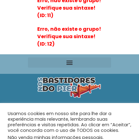
Erro, não existe o grupo!
Verifique sua sintaxe!
(ID: 11)
Erro, não existe o grupo!
Verifique sua sintaxe!
(ID: 12)
Editora VR Ltda. ME
Usamos cookies em nosso site para lhe dar a
Rua Maria de Souza Santos Nº 159 – AP 401 –
Praia do
experiência mais relevante, lembrando suas
Tabuleiro – Barra Velha – SC
preferências e visitas repetidas. Ao clicar em “Aceitar”,
você concorda com o uso de TODOS os cookies.
Não venda minhas informações pessoais
.