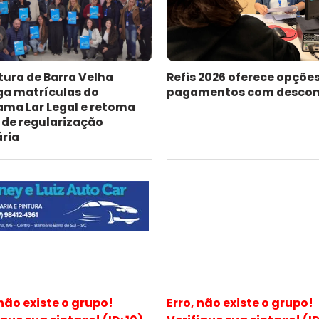
tura de Barra Velha
Refis 2026 oferece opçõe
ga matrículas do
pagamentos com descon
ama Lar Legal e retoma
 de regularização
ária
 não existe o grupo!
Erro, não existe o grupo!