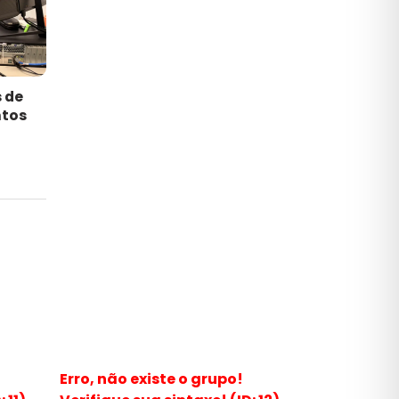
s de
tos
Erro, não existe o grupo!