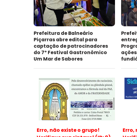
Prefeitura de Balneário
Prefei
Piçarras abre edital para
entre
captação de patrocinadores
Progr
do 7º Festival Gastronômico
ações
Um Mar de Sabores
fundi
Erro, não existe o grupo!
Erro,