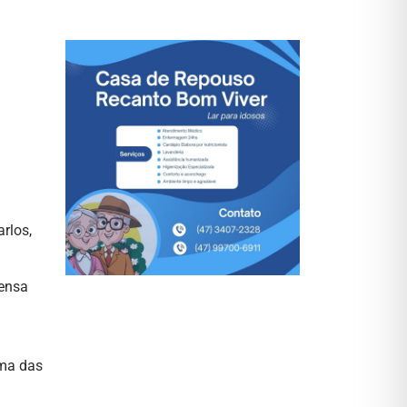
rlos,
pensa
uma das