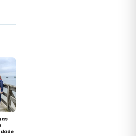
has
e
idade