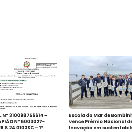
L Nº 310098756614 –
Escola do Mar de Bombin
PIÃO Nº 5003027-
vence Prêmio Nacional d
6.8.24.0103SC – 1ª
Inovação em sustentabil