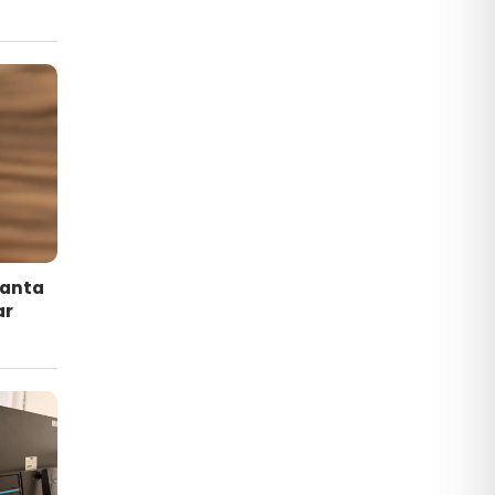
lanta
ar