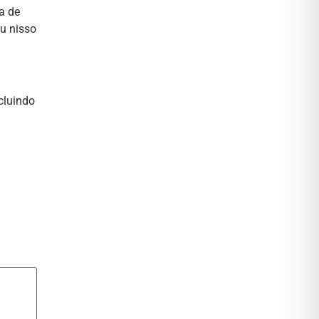
a de
ou nisso
cluindo