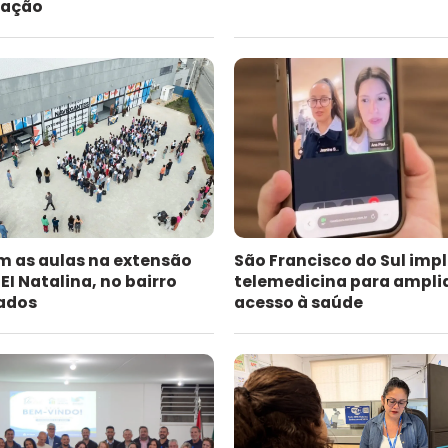
cação
am as aulas na extensão
São Francisco do Sul imp
I Natalina, no bairro
telemedicina para ampli
ados
acesso à saúde