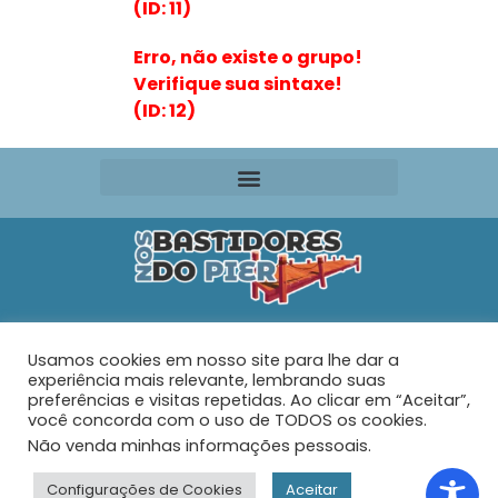
(ID: 11)
Erro, não existe o grupo!
Verifique sua sintaxe!
(ID: 12)
Editora VR Ltda. ME
Usamos cookies em nosso site para lhe dar a
Rua Maria de Souza Santos Nº 159 – AP 401 –
Praia do
experiência mais relevante, lembrando suas
Tabuleiro – Barra Velha – SC
preferências e visitas repetidas. Ao clicar em “Aceitar”,
você concorda com o uso de TODOS os cookies.
Não venda minhas informações pessoais
.
© 2026 - Nos Bastidores do Pier - Todos os direitos
reservados.
Configurações de Cookies
Aceitar