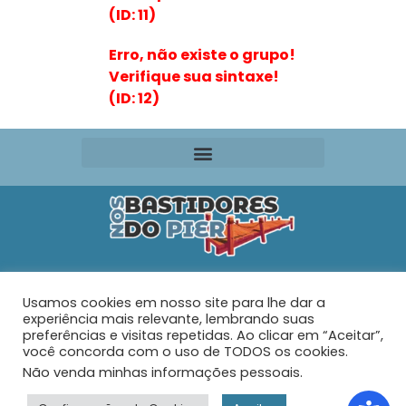
(ID: 11)
Erro, não existe o grupo!
Verifique sua sintaxe!
(ID: 12)
Editora VR Ltda. ME
Usamos cookies em nosso site para lhe dar a
Rua Maria de Souza Santos Nº 159 – AP 401 –
Praia do
experiência mais relevante, lembrando suas
Tabuleiro – Barra Velha – SC
preferências e visitas repetidas. Ao clicar em “Aceitar”,
você concorda com o uso de TODOS os cookies.
Não venda minhas informações pessoais
.
© 2026 - Nos Bastidores do Pier - Todos os direitos
reservados.