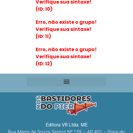
Verifique sua sintaxe!
(ID: 10)
Erro, não existe o grupo!
Verifique sua sintaxe!
(ID: 11)
Erro, não existe o grupo!
Verifique sua sintaxe!
(ID: 12)
Editora VR Ltda. ME
Rua Maria de Souza Santos Nº 159 – AP 401 –
Praia do