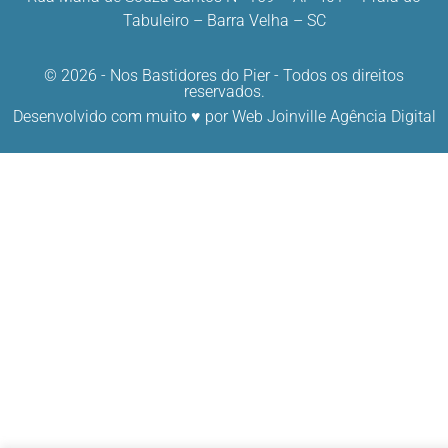
Tabuleiro – Barra Velha – SC
© 2026 - Nos Bastidores do Pier - Todos os direitos
reservados.
Desenvolvido com muito ♥ por
Web Joinville Agência Digital