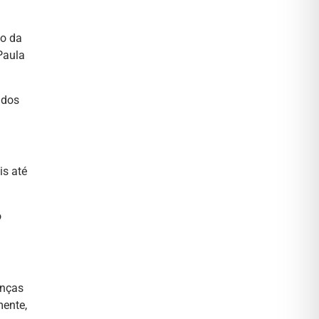
io da
Paula
 dos
is até
o
enças
mente,