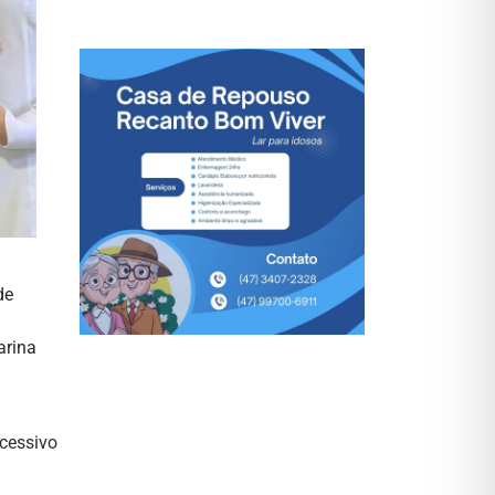
de
arina
xcessivo