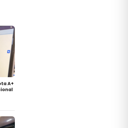
ota A+
ional