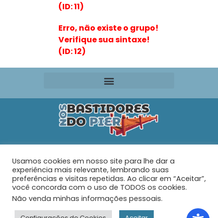
(ID: 11)
Erro, não existe o grupo!
Verifique sua sintaxe!
(ID: 12)
Editora VR Ltda. ME
Usamos cookies em nosso site para lhe dar a
Rua Maria de Souza Santos Nº 159 – AP 401 –
Praia do
experiência mais relevante, lembrando suas
Tabuleiro – Barra Velha – SC
preferências e visitas repetidas. Ao clicar em “Aceitar”,
você concorda com o uso de TODOS os cookies.
Não venda minhas informações pessoais
.
© 2026 - Nos Bastidores do Pier - Todos os direitos
reservados.
Configurações de Cookies
Aceitar