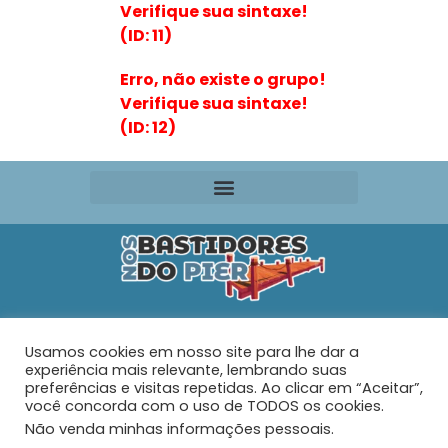
Verifique sua sintaxe!
(ID: 11)
Erro, não existe o grupo!
Verifique sua sintaxe!
(ID: 12)
Editora VR Ltda. ME
Usamos cookies em nosso site para lhe dar a
Rua Maria de Souza Santos Nº 159 – AP 401 –
Praia do
experiência mais relevante, lembrando suas
Tabuleiro – Barra Velha – SC
preferências e visitas repetidas. Ao clicar em “Aceitar”,
você concorda com o uso de TODOS os cookies.
Não venda minhas informações pessoais
.
© 2026 - Nos Bastidores do Pier - Todos os direitos