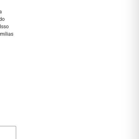
a
 do
Isso
mílias