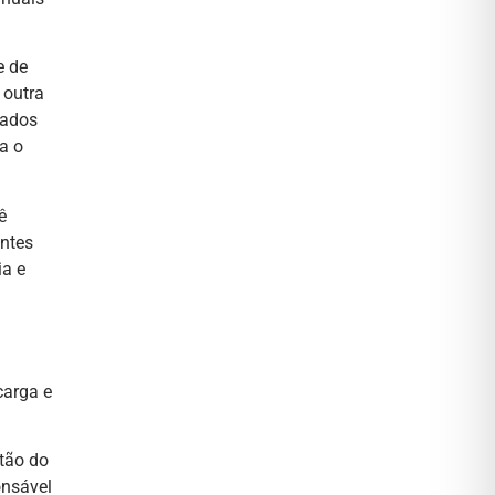
e de
 outra
tados
a o
ê
entes
ia e
carga e
rtão do
onsável