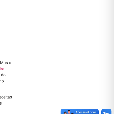
. Mas o
ira
 do
omo
eceitas
s