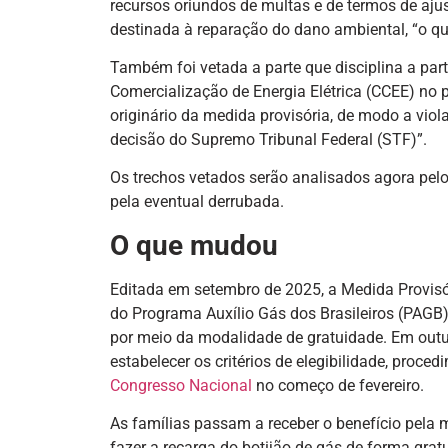
recursos oriundos de multas e de termos de aju
destinada à reparação do dano ambiental, “o qu
Também foi vetada a parte que disciplina a pa
Comercialização de Energia Elétrica (CCEE) no 
originário da medida provisória, de modo a viol
decisão do Supremo Tribunal Federal (STF)”.
Os trechos vetados serão analisados agora pel
pela eventual derrubada.
O que mudou
Editada em setembro de 2025, a Medida Provisó
do Programa Auxílio Gás dos Brasileiros (PAGB)
por meio da modalidade de gratuidade. Em outub
estabelecer os critérios de elegibilidade, proc
Congresso Nacional
no começo de fevereiro.
As famílias passam a receber o benefício pela m
fazer a recarga do botijão de gás de forma grat