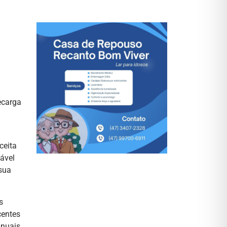
ecarga
ceita
ável
 sua
s
centes
anuais