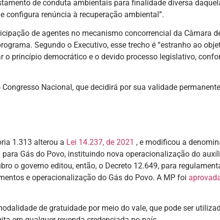
stamento de conduta ambientais para finalidade diversa daquel
e configura renúncia à recuperação ambiental”.
rticipação de agentes no mecanismo concorrencial da Câmara d
programa. Segundo o Executivo, esse trecho é “estranho ao obje
ar o princípio democrático e o devido processo legislativo, conf
o Congresso Nacional, que decidirá por sua validade permanent
ria 1.313 alterou a
Lei 14.237, de 2021
, e modificou a denomi
 para Gás do Povo, instituindo nova operacionalização do auxíl
ro o governo editou, então, o Decreto 12.649, para regulament
edimentos e operacionalização do Gás do Povo. A MP foi
aprovad
odalidade de gratuidade por meio do vale, que pode ser utiliza
uita em qualquer revenda credenciada no país.