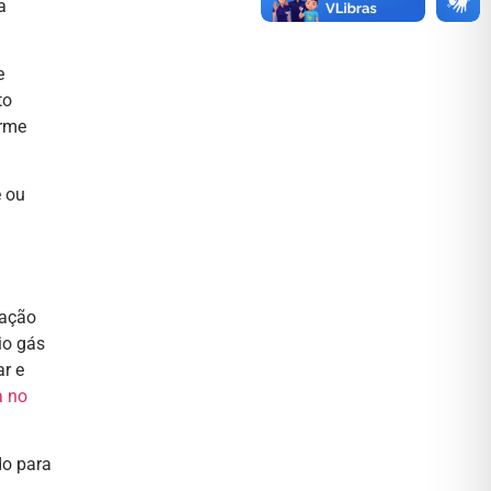
a
e
to
orme
e ou
nação
io gás
ar e
a no
do para