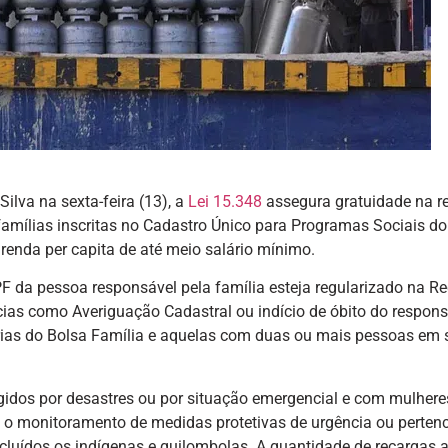
ilva na sexta-feira (13), a
Lei 15.348
assegura gratuidade na r
 famílias inscritas no Cadastro Único para Programas Sociais do
enda per capita de até meio salário mínimo.
F da pessoa responsável pela família esteja regularizado na Re
ias como Averiguação Cadastral ou indício de óbito do respons
iárias do Bolsa Família e aquelas com duas ou mais pessoas em
gidos por desastres ou por situação emergencial e com mulhere
b o monitoramento de medidas protetivas de urgência ou perten
cluídos os indígenas e quilombolas. A quantidade de recargas 