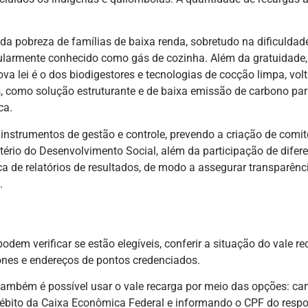
 da pobreza de famílias de baixa renda, sobretudo na dificuldad
pularmente conhecido como gás de cozinha. Além da gratuidade,
va lei é o dos biodigestores e tecnologias de cocção limpa, vol
os, como solução estruturante e de baixa emissão de carbono par
ca.
nstrumentos de gestão e controle, prevendo a criação de comit
tério do Desenvolvimento Social, além da participação de difer
ca de relatórios de resultados, de modo a assegurar transparênc
.
dem verificar se estão elegíveis, conferir a situação do vale re
ones e endereços de pontos credenciados.
 também é possível usar o vale recarga por meio das opções: ca
débito da Caixa Econômica Federal e informando o CPF do resp