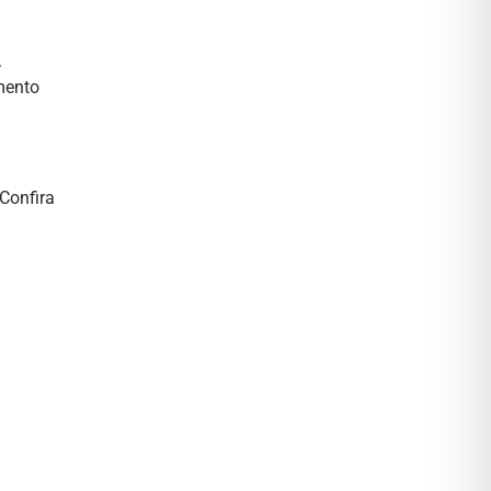
.
amento
Confira