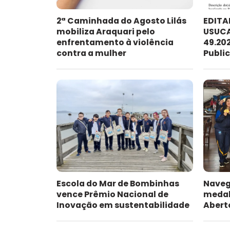
2ª Caminhada do Agosto Lilás
EDITA
mobiliza Araquari pelo
USUCA
enfrentamento à violência
49.202
contra a mulher
Publi
Escola do Mar de Bombinhas
Naveg
vence Prêmio Nacional de
medal
Inovação em sustentabilidade
Abert