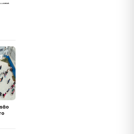
nsão
ro