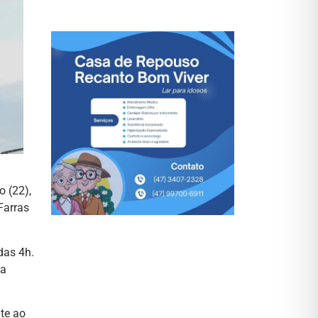
 (22),
Farras
das 4h.
ma
nte ao