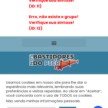
Verifique sua sintaxe!
(ID: 11)
Erro, não existe o grupo!
Verifique sua sintaxe!
(ID: 12)
Editora VR Ltda. ME
Usamos cookies em nosso site para lhe dar a
Rua Maria de Souza Santos Nº 159 – AP 401 –
Praia do
experiência mais relevante, lembrando suas
Tabuleiro – Barra Velha – SC
preferências e visitas repetidas. Ao clicar em “Aceitar”,
você concorda com o uso de TODOS os cookies.
Não venda minhas informações pessoais
.
© 2026 - Nos Bastidores do Pier - Todos os direitos
reservados.