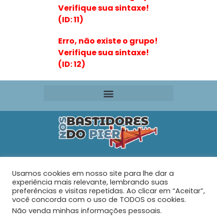
Verifique sua sintaxe!
(ID: 11)
Erro, não existe o grupo!
Verifique sua sintaxe!
(ID: 12)
Editora VR Ltda. ME
Usamos cookies em nosso site para lhe dar a
Rua Maria de Souza Santos Nº 159 – AP 401 –
Praia do
experiência mais relevante, lembrando suas
Tabuleiro – Barra Velha – SC
preferências e visitas repetidas. Ao clicar em “Aceitar”,
você concorda com o uso de TODOS os cookies.
Não venda minhas informações pessoais
.
© 2026 - Nos Bastidores do Pier - Todos os direitos