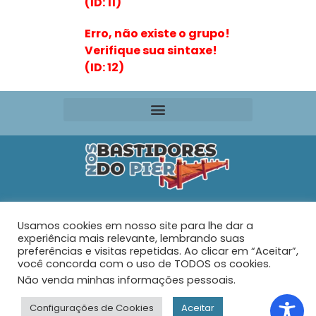
(ID: 11)
Erro, não existe o grupo!
Verifique sua sintaxe!
(ID: 12)
Editora VR Ltda. ME
Usamos cookies em nosso site para lhe dar a
Rua Maria de Souza Santos Nº 159 – AP 401 –
Praia do
experiência mais relevante, lembrando suas
Tabuleiro – Barra Velha – SC
preferências e visitas repetidas. Ao clicar em “Aceitar”,
você concorda com o uso de TODOS os cookies.
Não venda minhas informações pessoais
.
© 2026 - Nos Bastidores do Pier - Todos os direitos
reservados.
Configurações de Cookies
Aceitar
Desenvolvido com muito ♥ por
Web Joinville Agência Digital