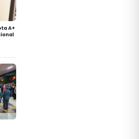
ota A+
ional