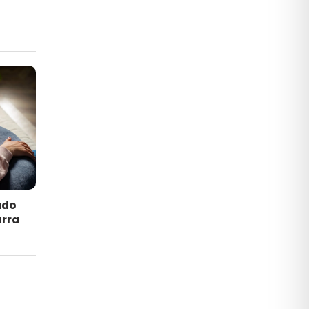
ado
arra