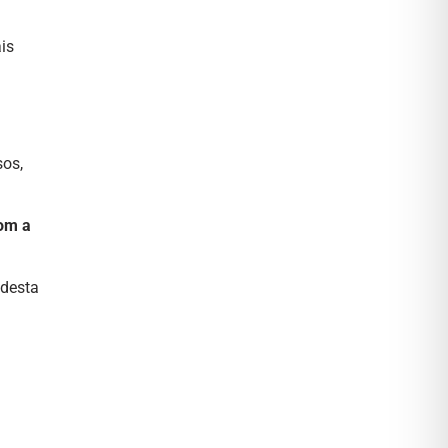
is
sos,
com a
 desta