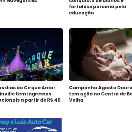
 em Navegantes
conquista de alunos e
fortalece parceria pela
educação
os dias do Cirque Amar
Campanha Agosto Dour
inville têm ingressos
tem ação no Centro de B
ionais a partir de R$ 40
Velha