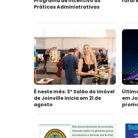
Programa de Incentivo às
rural
Práticas Administrativas
É neste mês: 3º Salão do Imóvel
Últim
de Joinville inicia em 21 de
em Jo
agosto
promoc