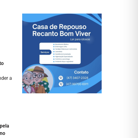
to
nder a
 pela
 no