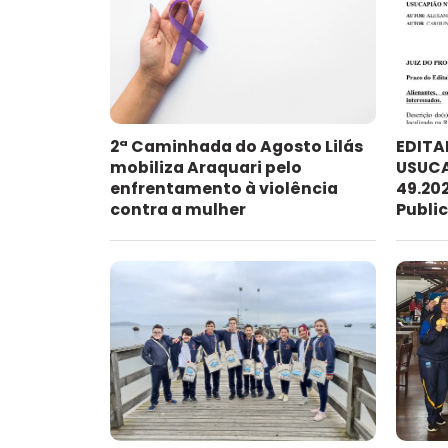
2ª Caminhada do Agosto Lilás
EDITA
mobiliza Araquari pelo
USUCA
enfrentamento à violência
49.202
contra a mulher
Publi