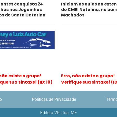
antes conquista 24
Iniciam as aulas na exte
has nos Joguinhos
do CMEI Natalina, no bair
os de Santa Catarina
Machados
 não existe o grupo!
Erro, não existe o grupo!
ique sua sintaxe! (ID: 10)
Verifique sua sintaxe! (ID:
o
Políticas de Privacidade
Termo
Editora VR Ltda. ME