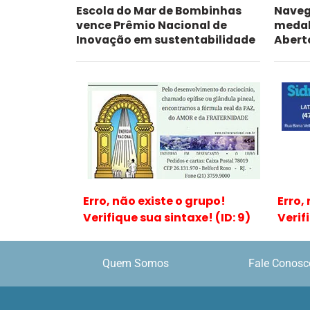
Escola do Mar de Bombinhas
Naveg
vence Prêmio Nacional de
medal
Inovação em sustentabilidade
Abert
Erro, não existe o grupo!
Erro,
Verifique sua sintaxe! (ID: 9)
Verif
Quem Somos
Fale Conosc