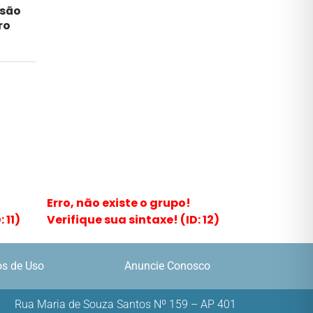
nsão
ro
Erro, não existe o grupo!
 11)
Verifique sua sintaxe! (ID: 12)
s de Uso
Anuncie Conosco
Rua Maria de Souza Santos Nº 159 – AP 401