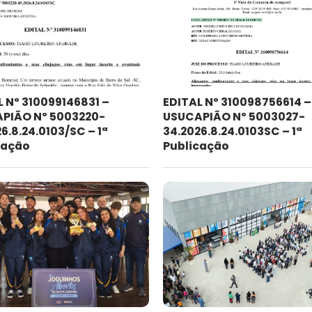
L Nº 310099146831 –
EDITAL Nº 310098756614 –
PIÃO Nº 5003220-
USUCAPIÃO Nº 5003027-
6.8.24.0103/SC – 1ª
34.2026.8.24.0103SC – 1ª
cação
Publicação