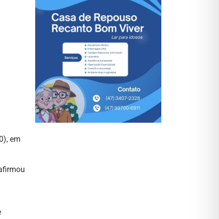
0), em
 afirmou
e