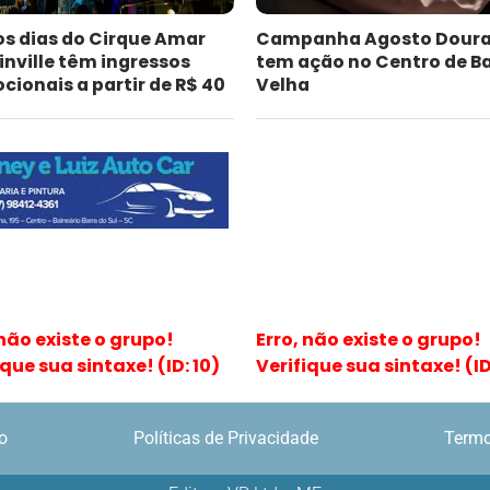
os dias do Cirque Amar
Campanha Agosto Dour
inville têm ingressos
tem ação no Centro de B
ionais a partir de R$ 40
Velha
 não existe o grupo!
Erro, não existe o grupo!
ique sua sintaxe! (ID: 10)
Verifique sua sintaxe! (ID:
o
Políticas de Privacidade
Termo