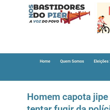
Home
Quem Somos
Eleições
Homem capota jipe 
tentar fugir da políc