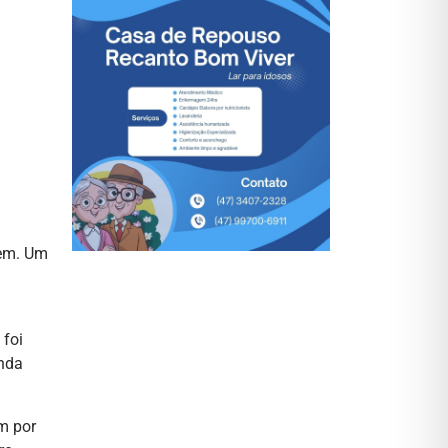
tem. Um
 foi
inda
m por