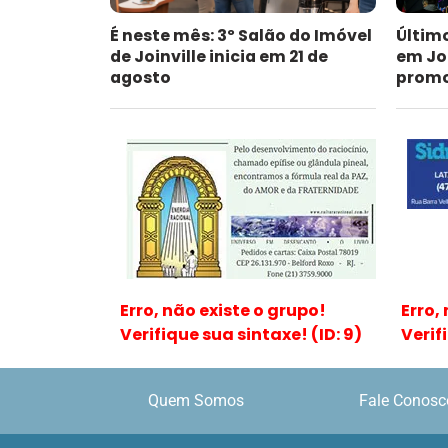
É neste mês: 3º Salão do Imóvel
Últim
de Joinville inicia em 21 de
em Jo
agosto
promoc
Erro, não existe o grupo!
Erro,
Verifique sua sintaxe! (ID: 9)
Verif
Quem Somos
Fale Conosc