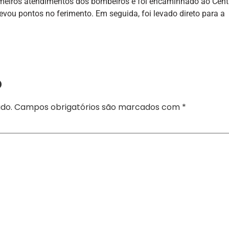
rimeiros atendimentos dos bombeiros e foi encaminhado ao Cent
evou pontos no ferimento. Em seguida, foi levado direto para a
o
do.
Campos obrigatórios são marcados com
*