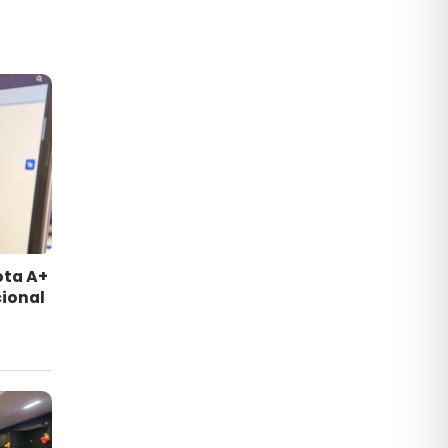
ota A+
ional