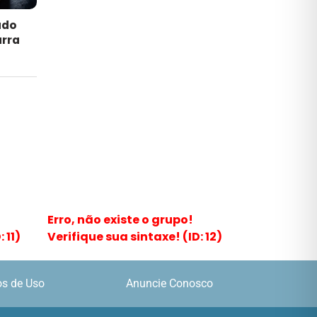
ado
arra
Erro, não existe o grupo!
 11)
Verifique sua sintaxe! (ID: 12)
s de Uso
Anuncie Conosco