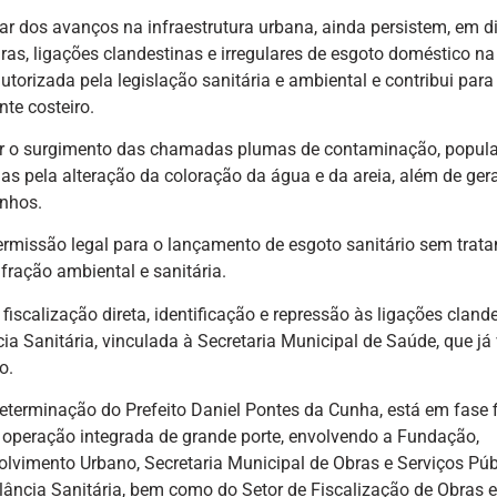
r dos avanços na infraestrutura urbana, ainda persistem, em d
iras, ligações clandestinas e irregulares de esgoto doméstico na
autorizada pela legislação sanitária e ambiental e contribui para
te costeiro.
ar o surgimento das chamadas plumas de contaminação, popul
as pela alteração da coloração da água e da areia, além de ger
inhos.
rmissão legal para o lançamento de esgoto sanitário sem trat
fração ambiental e sanitária.
iscalização direta, identificação e repressão às ligações cland
ia Sanitária, vinculada à Secretaria Municipal de Saúde, que j
o.
terminação do Prefeito Daniel Pontes da Cunha, está em fase f
 operação integrada de grande porte, envolvendo a Fundação,
lvimento Urbano, Secretaria Municipal de Obras e Serviços Púb
ilância Sanitária, bem como do Setor de Fiscalização de Obras e