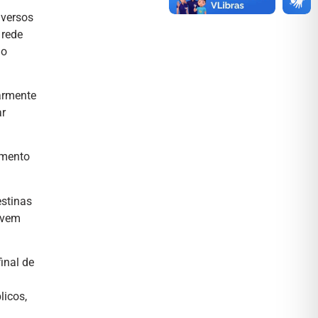
iversos
 rede
 o
armente
ar
amento
estinas
á vem
inal de
licos,