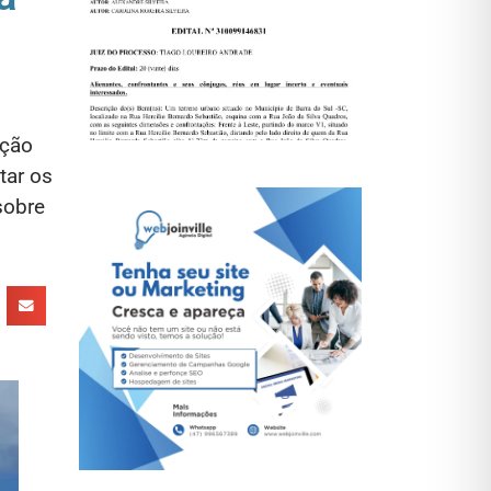
ação
tar os
sobre