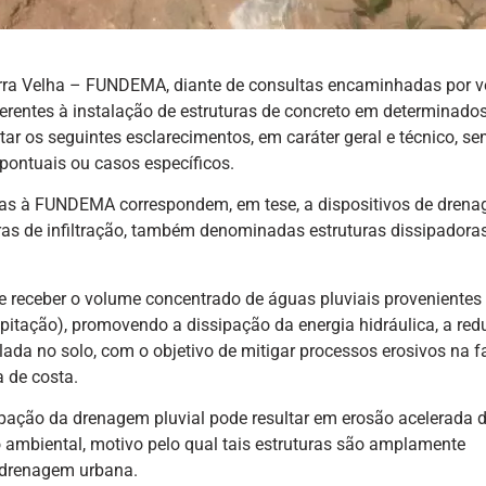
ra Velha – FUNDEMA, diante de consultas encaminhadas por v
erentes à instalação de estruturas de concreto em determinado
tar os seguintes esclarecimentos, em caráter geral e técnico, s
pontuais ou casos específicos.
das à FUNDEMA correspondem, em tese, a dispositivos de dren
as de infiltração, também denominadas estruturas dissipadora
de receber o volume concentrado de águas pluviais provenientes
pitação), promovendo a dissipação da energia hidráulica, a re
lada no solo, com o objetivo de mitigar processos erosivos na f
a de costa.
ação da drenagem pluvial pode resultar em erosão acelerada 
 ambiental, motivo pelo qual tais estruturas são amplamente
e drenagem urbana.