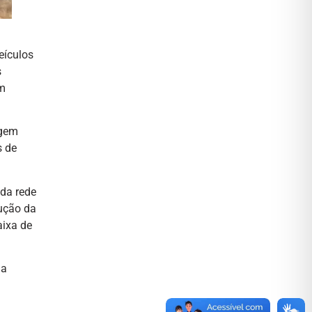
eículos
s
em
agem
s de
 da rede
dução da
aixa de
da