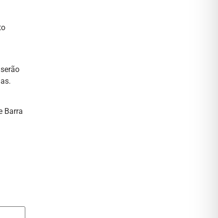
to
a
 serão
as.
e Barra