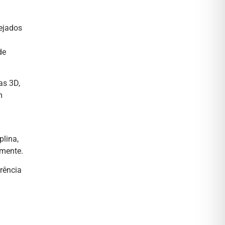
ejados
de
as 3D,
m
lina,
amente.
rência