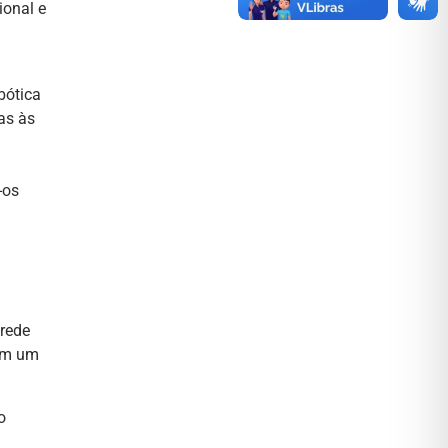
ional e
bótica
as às
-os
 rede
 em um
o