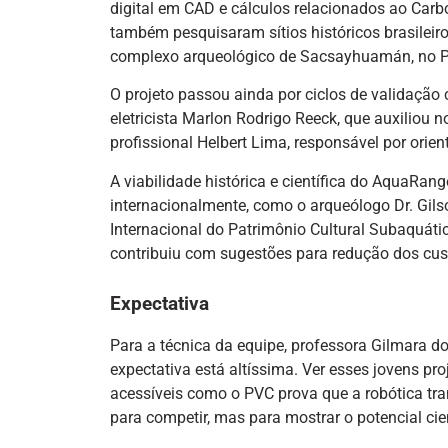
digital em CAD e cálculos relacionados ao Carb
também pesquisaram sítios históricos brasileir
complexo arqueológico de Sacsayhuamán, no P
O projeto passou ainda por ciclos de validação c
eletricista Marlon Rodrigo Reeck, que auxiliou 
profissional Helbert Lima, responsável por orien
A viabilidade histórica e científica do AquaRan
internacionalmente, como o arqueólogo Dr. Gil
Internacional do Patrimônio Cultural Subaquáti
contribuiu com sugestões para redução dos cus
Expectativa
Para a técnica da equipe, professora Gilmara do
expectativa está altíssima. Ver esses jovens pr
acessíveis como o PVC prova que a robótica tr
para competir, mas para mostrar o potencial cie