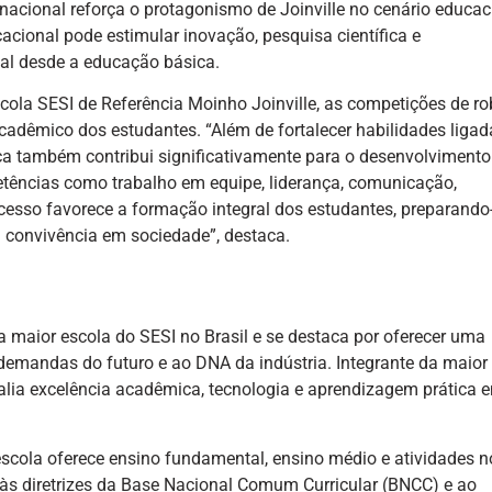
nacional reforça o protagonismo de Joinville no cenário educac
acional pode estimular inovação, pesquisa científica e
al desde a educação básica.
scola SESI de Referência Moinho Joinville, as competições de ro
adêmico dos estudantes. “Além de fortalecer habilidades ligad
ca também contribui significativamente para o desenvolvimento
tências como trabalho em equipe, liderança, comunicação,
ocesso favorece a formação integral dos estudantes, preparando
a convivência em sociedade”, destaca.
a maior escola do SESI no Brasil e se destaca por oferecer uma
demandas do futuro e ao DNA da indústria. Integrante da maior
 alia excelência acadêmica, tecnologia e aprendizagem prática
scola oferece ensino fundamental, ensino médio e atividades n
 às diretrizes da Base Nacional Comum Curricular (BNCC) e ao