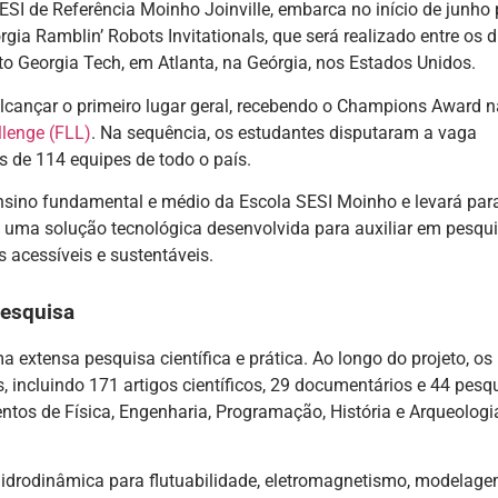
ESI de Referência Moinho Joinville, embarca no início de junho
rgia Ramblin’ Robots Invitationals, que será realizado entre os d
uto Georgia Tech, em Atlanta, na Geórgia, nos Estados Unidos.
alcançar o primeiro lugar geral, recebendo o Champions Award 
lenge (FLL)
. Na sequência, os estudantes disputaram a vaga
s de 114 equipes de todo o país.
sino fundamental e médio da Escola SESI Moinho e levará par
, uma solução tecnológica desenvolvida para auxiliar em pesqu
 acessíveis e sustentáveis.
pesquisa
xtensa pesquisa científica e prática. Ao longo do projeto, os
, incluindo 171 artigos científicos, 29 documentários e 44 pesq
os de Física, Engenharia, Programação, História e Arqueologi
 hidrodinâmica para flutuabilidade, eletromagnetismo, modelag