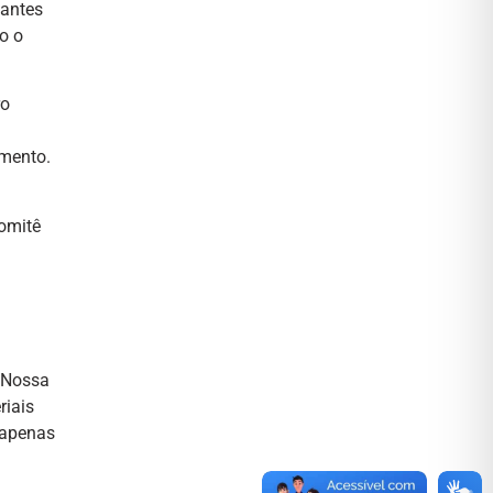
dantes
o o
ro
amento.
Comitê
“ Nossa
riais
 apenas