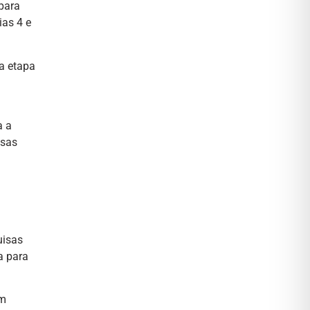
 para
ias 4 e
na etapa
a a
isas
uisas
a para
em