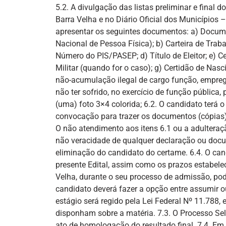
5.2. A divulgação das listas preliminar e final d
Barra Velha e no Diário Oficial dos Município
apresentar os seguintes documentos: a) Documen
Nacional de Pessoa Física); b) Carteira de Trab
Número do PIS/PASEP; d) Título de Eleitor; e) Ce
Militar (quando for o caso); g) Certidão de Na
não-acumulação ilegal de cargo função, empreg
não ter sofrido, no exercício de função pública, 
(uma) foto 3×4 colorida; 6.2. O candidato terá o
convocação para trazer os documentos (cópias),
O não atendimento aos itens 6.1 ou a adultera
não veracidade de qualquer declaração ou docu
eliminação do candidato do certame. 6.4. O ca
presente Edital, assim como os prazos estabele
Velha, durante o seu processo de admissão, pode
candidato deverá fazer a opção entre assumir o
estágio será regido pela Lei Federal Nº 11.788,
disponham sobre a matéria. 7.3. O Processo Sel
ato de homologação do resultado final. 7.4. Em