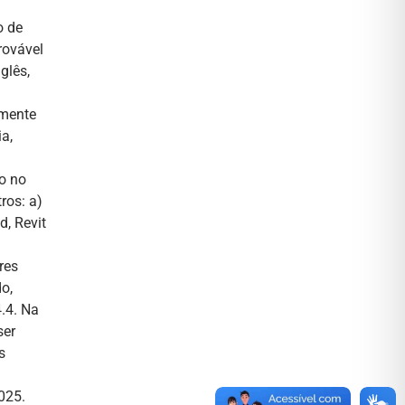
o de
rovável
glês,
omente
ia,
ão no
ros: a)
d, Revit
res
o,
.4. Na
ser
s
2025.