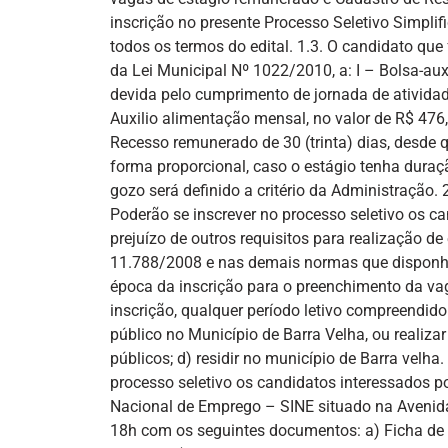
inscrição no presente Processo Seletivo Simplif
todos os termos do edital. 1.3. O candidato que
da Lei Municipal Nº 1022/2010, a: I – Bolsa-aux
devida pelo cumprimento de jornada de atividade
Auxilio alimentação mensal, no valor de R$ 476,1
Recesso remunerado de 30 (trinta) dias, desde q
forma proporcional, caso o estágio tenha duraç
gozo será definido a critério da Administração. 2
Poderão se inscrever no processo seletivo os 
prejuízo de outros requisitos para realização d
11.788/2008 e nas demais normas que disponham
época da inscrição para o preenchimento da vag
inscrição, qualquer período letivo compreendido
público no Município de Barra Velha, ou realiza
públicos; d) residir no município de Barra velha.
processo seletivo os candidatos interessados po
Nacional de Emprego – SINE situado na Avenida 
18h com os seguintes documentos: a) Ficha de i