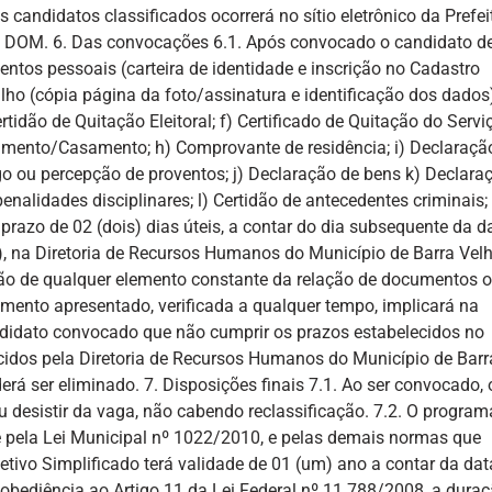
os candidatos classificados ocorrerá no sítio eletrônico da Prefei
s – DOM. 6. Das convocações 6.1. Após convocado o candidato d
tos pessoais (carteira de identidade e inscrição no Cadastro
alho (cópia página da foto/assinatura e identificação dos dados)
rtidão de Quitação Eleitoral; f) Certificado de Quitação do Servi
scimento/Casamento; h) Comprovante de residência; i) Declaraçã
o ou percepção de proventos; j) Declaração de bens k) Declara
penalidades disciplinares; l) Certidão de antecedentes criminais;
 prazo de 02 (dois) dias úteis, a contar do dia subsequente da d
 na Diretoria de Recursos Humanos do Município de Barra Velha
ção de qualquer elemento constante da relação de documentos o
mento apresentado, verificada a qualquer tempo, implicará na
ndidato convocado que não cumprir os prazos estabelecidos no
cidos pela Diretoria de Recursos Humanos do Município de Barr
rá ser eliminado. 7. Disposições finais 7.1. Ao ser convocado, 
u desistir da vaga, não cabendo reclassificação. 7.2. O program
 e pela Lei Municipal nº 1022/2010, e pelas demais normas que
etivo Simplificado terá validade de 01 (um) ano a contar da dat
 obediência ao Artigo 11 da Lei Federal nº 11.788/2008, a dura