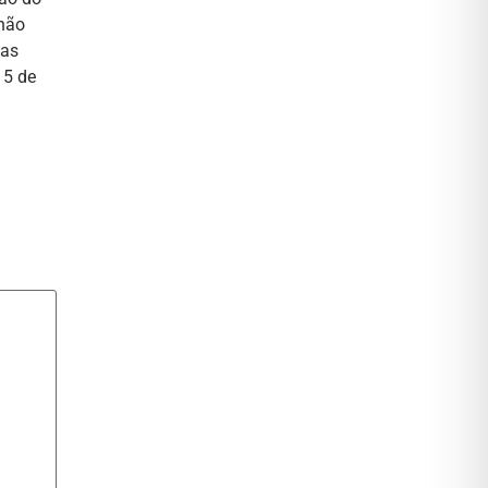
 não
 as
15 de