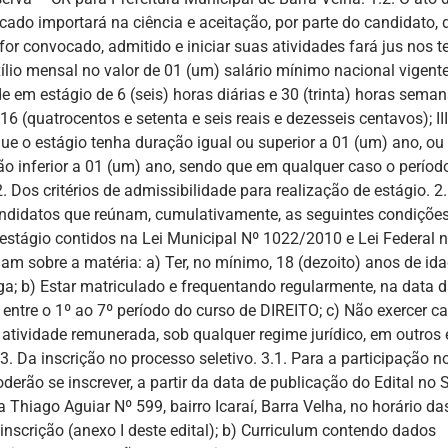
icado importará na ciência e aceitação, por parte do candidato, 
 for convocado, admitido e iniciar suas atividades fará jus nos 
ílio mensal no valor de 01 (um) salário mínimo nacional vigente
 em estágio de 6 (seis) horas diárias e 30 (trinta) horas semana
6 (quatrocentos e setenta e seis reais e dezesseis centavos); II
ue o estágio tenha duração igual ou superior a 01 (um) ano, ou
ão inferior a 01 (um) ano, sendo que em qualquer caso o períod
. Dos critérios de admissibilidade para realização de estágio. 2.
candidatos que reúnam, cumulativamente, as seguintes condiçõe
e estágio contidos na Lei Municipal Nº 1022/2010 e Lei Federal n
 sobre a matéria: a) Ter, no mínimo, 18 (dezoito) anos de ida
a; b) Estar matriculado e frequentando regularmente, na data 
 entre o 1º ao 7º período do curso de DIREITO; c) Não exercer c
r atividade remunerada, sob qualquer regime jurídico, em outros 
 3. Da inscrição no processo seletivo. 3.1. Para a participação n
derão se inscrever, a partir da data de publicação do Edital no
Thiago Aguiar Nº 599, bairro Icaraí, Barra Velha, no horário da
nscrição (anexo I deste edital); b) Curriculum contendo dados