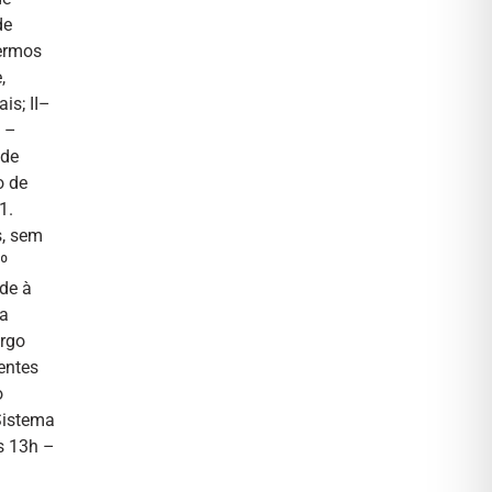
de
termos
,
is; II–
I –
 de
o de
1.
s, sem
º
de à
da
argo
entes
o
 Sistema
s 13h –