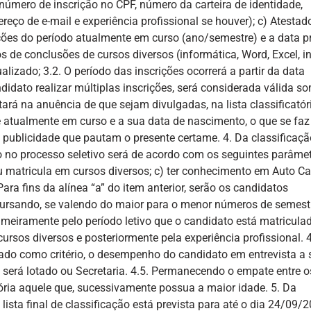
úmero de inscrição no CPF, número da carteira de identidade,
ereço de e-mail e experiência profissional se houver); c) Atestad
ões do período atualmente em curso (ano/semestre) e a data p
 de conclusões de cursos diversos (informática, Word, Excel, in
lizado; 3.2. O período das inscrições ocorrerá a partir da data
idato realizar múltiplas inscrições, será considerada válida s
tará na anuência de que sejam divulgadas, na lista classificatór
atualmente em curso e a sua data de nascimento, o que se faz
 e publicidade que pautam o presente certame. 4. Da classificaç
ção no processo seletivo será de acordo com os seguintes parâmet
 matricula em cursos diversos; c) ter conhecimento em Auto Ca
Para fins da alínea “a” do item anterior, serão os candidatos
cursando, se valendo do maior para o menor números de semest
rimeiramente pelo período letivo que o candidato está matriculad
rsos diversos e posteriormente pela experiência profissional. 4
zado como critério, o desempenho do candidato em entrevista a 
será lotado ou Secretaria. 4.5. Permanecendo o empate entre o
atória aquele que, sucessivamente possua a maior idade. 5. Da
lista final de classificação está prevista para até o dia 24/09/