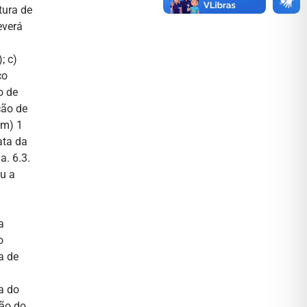
tura de
everá
; c)
ço
o de
ção de
 m) 1
ata da
. 6.3.
u a
a
o
a de
a do
ção do